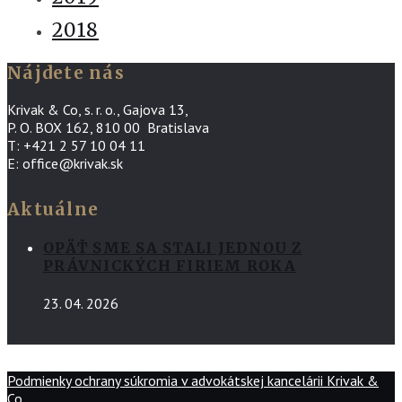
2018
Nájdete nás
Krivak & Co, s. r. o., Gajova 13,
P. O. BOX 162, 810 00 Bratislava
T: +421 2 57 10 04 11
E: office@krivak.sk
Aktuálne
OPÄŤ SME SA STALI JEDNOU Z
PRÁVNICKÝCH FIRIEM ROKA
23. 04. 2026
Podmienky ochrany súkromia v advokátskej kancelárii Krivak &
Co