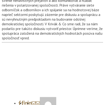
šírenie nenávistných prejavov a ako komunikovať a hľadať
riešenia v polarizovanej spoločnosti. Práve vytváranie siete
odborníčok a odborníkov a ich spájanie sa na hodnotovej báze
naprieč sektormi poskytujú zázemie pre diskusiu a spoluprácu a
sú nevyhnutným predpokladom na budovanie odolnej
demokratickej spoločnosti. V Krivák & Co sme radi, že sa nám
podarilo pre takúto diskusiu vytvoriť priestor. Úprimne veríme, že
spolupráca založená na demokratických hodnotách posúva našu
spoločnosť vpred.