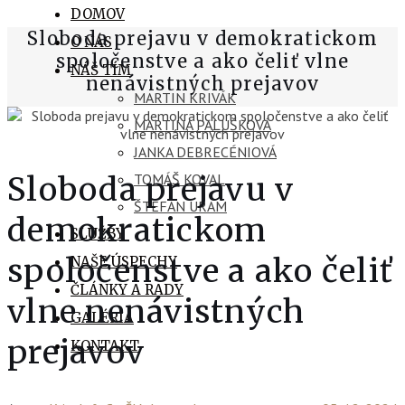
DOMOV
Sloboda prejavu v demokratickom
O NÁS
spoločenstve a ako čeliť vlne
NÁŠ TÍM
nenávistných prejavov
MARTIN KRIVÁK
MARTINA PALUŠKOVÁ
JANKA DEBRECÉNIOVÁ
Sloboda prejavu v
TOMÁŠ KOVAL
ŠTEFAN URAM
demokratickom
SLUŽBY
spoločenstve a ako čeliť
NAŠE ÚSPECHY
ČLÁNKY A RADY
vlne nenávistných
GALÉRIA
prejavov
KONTAKT