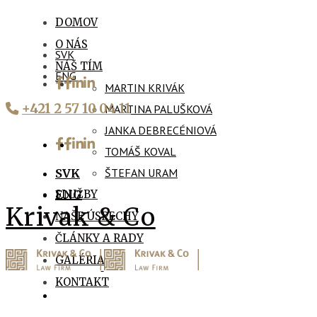
DOMOV
O NÁS
SVK
NÁŠ TÍM
ENG
MARTIN KRIVÁK
+421 2 57 10 04 11
MARTINA PALUŠKOVÁ
JANKA DEBRECÉNIOVÁ
TOMÁŠ KOVAL
ŠTEFAN URAM
SVK
SLUŽBY
ENG
Krivak & Co
NAŠE ÚSPECHY
ČLÁNKY A RADY
GALÉRIA
KONTAKT