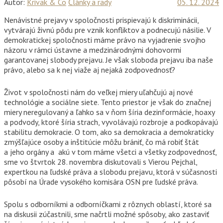
Autor:
Krivak & Co
Články a rady
05. 12. 2024
Nenávistné prejavy v spoločnosti prispievajú k diskriminácii,
vytvárajú živnú pôdu pre vznik konfliktov a podnecujú násilie. V
demokratickej spoločnosti máme právo na vyjadrenie svojho
názoru v rámci ústavne a medzinárodnými dohovormi
garantovanej slobody prejavu. Je však sloboda prejavu iba naše
právo, alebo sa k nej viaže aj nejaká zodpovednosť?
Život v spoločnosti nám do veľkej miery uľahčujú aj nové
technológie a sociálne siete. Tento priestor je však do značnej
miery neregulovaný a ľahko sa v ňom šíria dezinformácie, hoaxy
a podvody, ktoré šíria strach, vyvolávajú rozbroje a podkopávajú
stabilitu demokracie. O tom, ako sa demokracia a demokraticky
zmýšľajúce osoby a inštitúcie môžu brániť, čo má robiť štát
a jeho orgány a akú v tom máme všetci a všetky zodpovednosť,
sme vo štvrtok 28. novembra diskutovali s Vierou Pejchal,
expertkou na ľudské práva a slobodu prejavu, ktorá v súčasnosti
pôsobí na Úrade vysokého komisára OSN pre ľudské práva.
Spolu s odborníkmi a odborníčkami z rôznych oblastí, ktoré sa
na diskusii zúčastnili, sme načrtli možné spôsoby, ako zastaviť