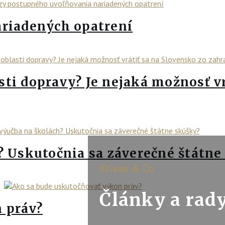
riadených opatrení
asti dopravy? Je nejaká možnosť v
? Uskutočnia sa záverečné štátne
Krivak & Co
Články a rad
 práv?