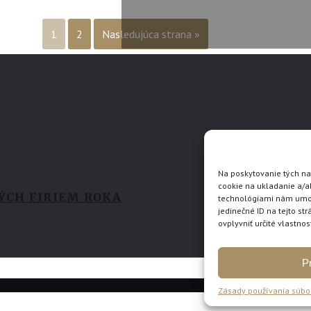
1
2
Nasledujúca strana »
Na poskytovanie tých na
cookie na ukladanie a/a
KÝCH FIRIEM ROKA
technológiami nám umožn
jedinečné ID na tejto s
ovplyvniť určité vlastnos
Pr
Zásady používania súbo