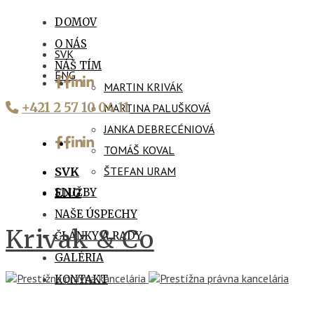
DOMOV
O NÁS
SVK
NÁŠ TÍM
ENG
MARTIN KRIVÁK
+421 2 57 10 04 11
MARTINA PALUŠKOVÁ
JANKA DEBRECÉNIOVÁ
TOMÁŠ KOVAL
ŠTEFAN URAM
SVK
SLUŽBY
ENG
NAŠE ÚSPECHY
Krivak & Co
ČLÁNKY A RADY
GALÉRIA
KONTAKT