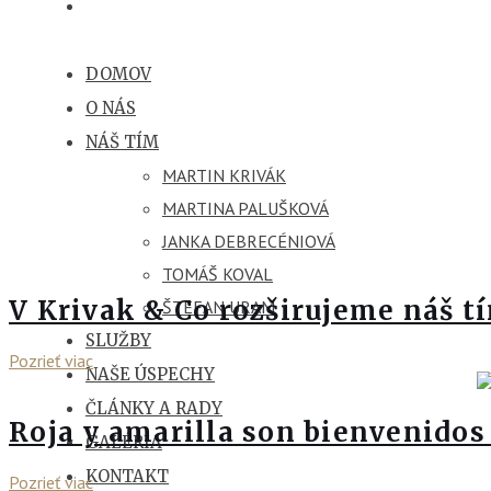
DOMOV
O NÁS
NÁŠ TÍM
MARTIN KRIVÁK
MARTINA PALUŠKOVÁ
JANKA DEBRECÉNIOVÁ
TOMÁŠ KOVAL
V Krivak & Co rozširujeme náš t
ŠTEFAN URAM
SLUŽBY
Pozrieť viac
NAŠE ÚSPECHY
ČLÁNKY A RADY
Roja y amarilla son bienvenidos
GALÉRIA
KONTAKT
Pozrieť viac