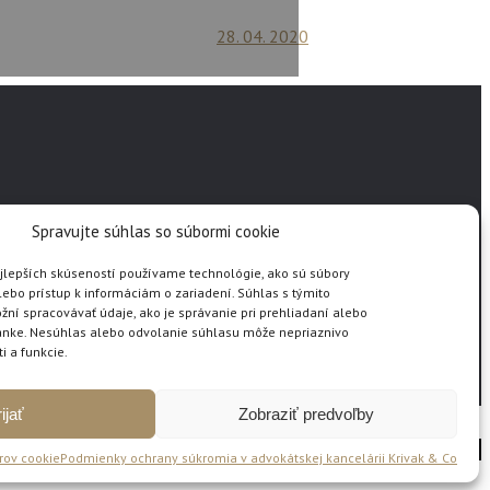
28. 04. 2020
Spravujte súhlas so súbormi cookie
jlepších skúseností používame technológie, ako sú súbory
lebo prístup k informáciám o zariadení. Súhlas s týmito
í spracovávať údaje, ako je správanie pri prehliadaní alebo
tránke. Nesúhlas alebo odvolanie súhlasu môže nepriaznivo
ti a funkcie.
ijať
Zobraziť predvoľby
Copyright © 2018 Krivak & Co
rov cookie
Podmienky ochrany súkromia v advokátskej kancelárii Krivak & Co