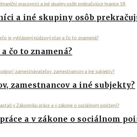
níci a iné skupiny osôb prekraču
 a čo to znamená?
ov, zamestnancov a iné subjekty?
práce a v zákone o sociálnom poi