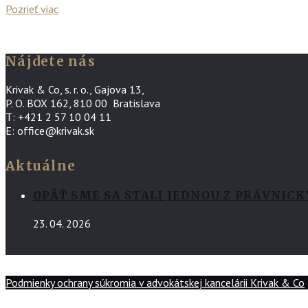
Pozrieť viac
Nájdete nás
Krivak & Co, s. r. o., Gajova 13,
P. O. BOX 162, 810 00 Bratislava
T: +421 2 57 10 04 11
E: office@krivak.sk
Aktuálne
OPÄŤ SME SA STALI JEDNOU Z PRÁVNIC
23. 04. 2026
Podmienky ochrany súkromia v advokátskej kancelárii Krivak & Co