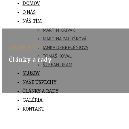
DOMOV
O NÁS
NÁŠ TÍM
MARTIN KRIVÁK
MARTINA PALUŠKOVÁ
Krivak & Co
JANKA DEBRECÉNIOVÁ
TOMÁŠ KOVAL
Články a rady
ŠTEFAN URAM
SLUŽBY
NAŠE ÚSPECHY
ČLÁNKY A RADY
GALÉRIA
KONTAKT