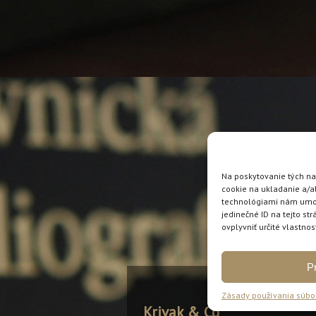
Na poskytovanie tých na
cookie na ukladanie a/a
technológiami nám umožn
jedinečné ID na tejto s
ovplyvniť určité vlastnos
Pr
Zásady používania súbo
Krivak & Co