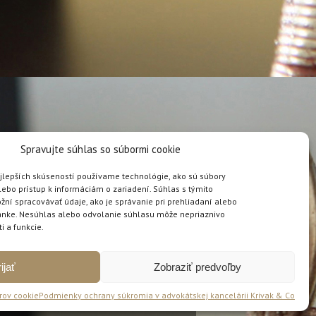
Spravujte súhlas so súbormi cookie
jlepších skúseností používame technológie, ako sú súbory
lebo prístup k informáciám o zariadení. Súhlas s týmito
í spracovávať údaje, ako je správanie pri prehliadaní alebo
tránke. Nesúhlas alebo odvolanie súhlasu môže nepriaznivo
ti a funkcie.
ijať
Zobraziť predvoľby
rov cookie
Podmienky ochrany súkromia v advokátskej kancelárii Krivak & Co