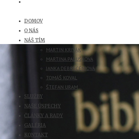
DOMOV
O NÁS
NÁŠ TÍM
MARTIN KRIVÁK
MARTINA PALUŠKOVÁ
JANKA DEBRECÉNIOVÁ
TOMÁŠ KOVAL
ŠTEFAN URAM
SLUŽBY
NAŠE ÚSPECHY
ČLÁNKY A RADY
GALÉRIA
KONTAKT