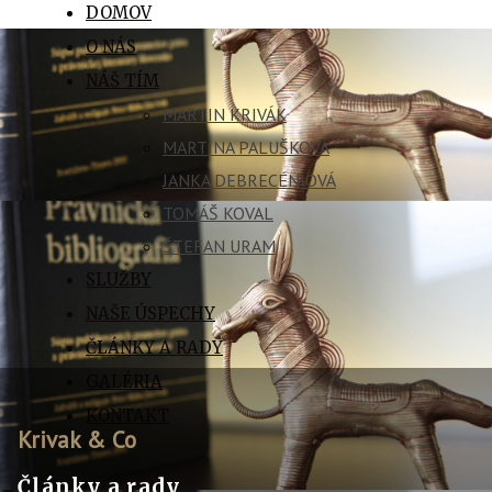
DOMOV
O NÁS
NÁŠ TÍM
MARTIN KRIVÁK
MARTINA PALUŠKOVÁ
JANKA DEBRECÉNIOVÁ
TOMÁŠ KOVAL
ŠTEFAN URAM
SLUŽBY
NAŠE ÚSPECHY
ČLÁNKY A RADY
GALÉRIA
KONTAKT
Krivak & Co
Články a rady