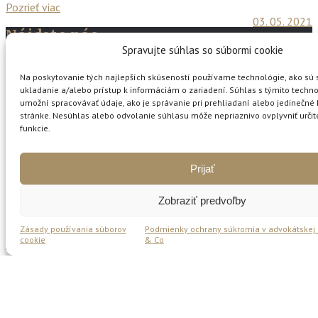
Pozrieť viac
03. 05. 2021
Nájdete nás
Spravujte súhlas so súbormi cookie
Krivak & Co, s. r. o., Gajova 13,
P. O. BOX 162, 810 00 Bratislava
Na poskytovanie tých najlepších skúseností používame technológie, ako sú 
ukladanie a/alebo prístup k informáciám o zariadení. Súhlas s týmito tech
T: +421 2 57 10 04 11
umožní spracovávať údaje, ako je správanie pri prehliadaní alebo jedinečné I
E: office@krivak.sk
stránke. Nesúhlas alebo odvolanie súhlasu môže nepriaznivo ovplyvniť určité
funkcie.
Aktuálne
Prijať
OPÄŤ SME SA STALI JEDNOU Z
PRÁVNICKÝCH FIRIEM ROKA
Zobraziť predvoľby
23. 04. 2026
Zásady používania súborov
Podmienky ochrany súkromia v advokátskej k
cookie
& Co
Podmienky ochrany súkromia v advokátskej kancelárii Krivak &
Co
Copyright © 2018 Krivak & Co