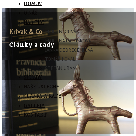
DOMOV
O NÁS
NÁŠ TÍM
Krivak & Co
MARTIN KRIVÁK
MARTINA PALUŠKOVÁ
Články a rady
JANKA DEBRECÉNIOVÁ
TOMÁŠ KOVAL
ŠTEFAN URAM
SLUŽBY
NAŠE ÚSPECHY
ČLÁNKY A RADY
GALÉRIA
KONTAKT