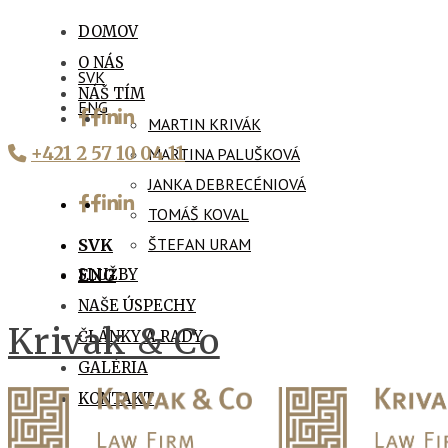
DOMOV
O NÁS
SVK
NÁŠ TÍM
ENG
MARTIN KRIVÁK
+421 2 57 10 04 11
MARTINA PALUŠKOVÁ
JANKA DEBRECÉNIOVÁ
TOMÁŠ KOVAL
ŠTEFAN URAM
SVK
SLUŽBY
ENG
NAŠE ÚSPECHY
Krivak & Co
ČLÁNKY A RADY
GALÉRIA
KONTAKT