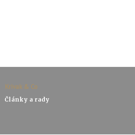
Krivak & Co
Články a rady