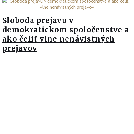
Sloboda prejavu v
demokratickom spoločenstve a
ako čeliť vlne nenávistných
prejavov
Pozrieť viac
05. 12. 2024
Zorganizovali sme podujatie k
restoratívnym prístupom v
praxi inštitúcií a organizácií
Pozrieť viac
30. 10. 2024