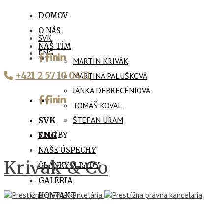
DOMOV
O NÁS
SVK
NÁŠ TÍM
ENG
MARTIN KRIVÁK
+421 2 57 10 04 11
MARTINA PALUŠKOVÁ
JANKA DEBRECÉNIOVÁ
TOMÁŠ KOVAL
ŠTEFAN URAM
SVK
SLUŽBY
ENG
NAŠE ÚSPECHY
Krivak & Co
ČLÁNKY A RADY
GALÉRIA
KONTAKT