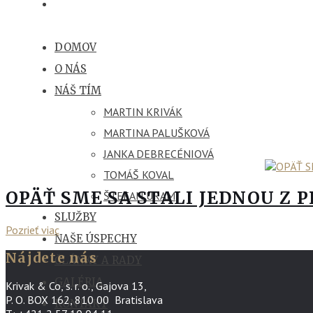
DOMOV
O NÁS
NÁŠ TÍM
MARTIN KRIVÁK
MARTINA PALUŠKOVÁ
JANKA DEBRECÉNIOVÁ
TOMÁŠ KOVAL
OPÄŤ SME SA STALI JEDNOU Z 
ŠTEFAN URAM
SLUŽBY
Pozrieť viac
NAŠE ÚSPECHY
Nájdete nás
ČLÁNKY A RADY
GALÉRIA
Krivak & Co, s. r. o., Gajova 13,
P. O. BOX 162, 810 00 Bratislava
KONTAKT