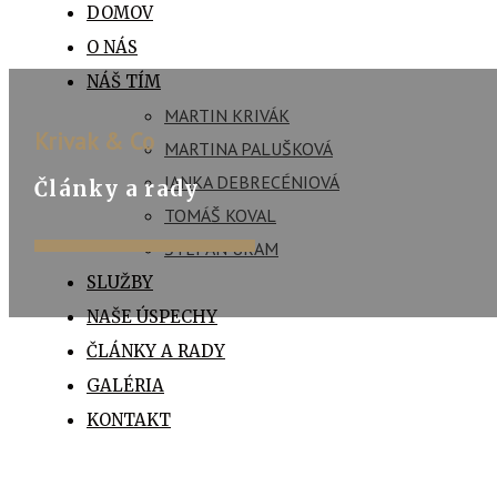
DOMOV
O NÁS
NÁŠ TÍM
MARTIN KRIVÁK
Krivak & Co
MARTINA PALUŠKOVÁ
JANKA DEBRECÉNIOVÁ
Články a rady
TOMÁŠ KOVAL
ŠTEFAN URAM
SLUŽBY
NAŠE ÚSPECHY
ČLÁNKY A RADY
GALÉRIA
KONTAKT