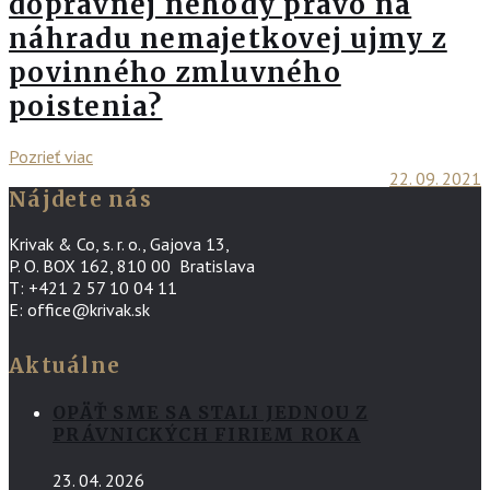
dopravnej nehody právo na
náhradu nemajetkovej ujmy z
povinného zmluvného
poistenia?
Pozrieť viac
22. 09. 2021
Nájdete nás
Krivak & Co, s. r. o., Gajova 13,
P. O. BOX 162, 810 00 Bratislava
T: +421 2 57 10 04 11
E: office@krivak.sk
Aktuálne
OPÄŤ SME SA STALI JEDNOU Z
PRÁVNICKÝCH FIRIEM ROKA
23. 04. 2026