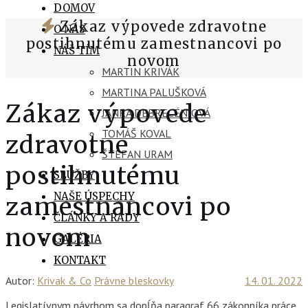
DOMOV
Zákaz výpovede zdravotne
O NÁS
postihnutému zamestnancovi po
NÁŠ TÍM
novom
MARTIN KRIVÁK
MARTINA PALUŠKOVÁ
Zákaz výpovede
JANKA DEBRECÉNIOVÁ
TOMÁŠ KOVAL
zdravotne
ŠTEFAN URAM
postihnutému
SLUŽBY
NAŠE ÚSPECHY
zamestnancovi po
ČLÁNKY A RADY
novom
GALÉRIA
KONTAKT
Autor:
Krivak & Co
Právne bleskovky
14. 01. 2022
Legislatívnym návrhom sa dopĺňa paragraf 66 zákonníka práce,