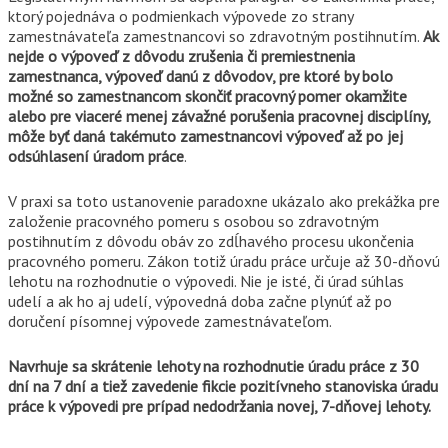
ktorý pojednáva o podmienkach výpovede zo strany
zamestnávateľa zamestnancovi so zdravotným postihnutím.
Ak
nejde o výpoveď z dôvodu zrušenia či premiestnenia
zamestnanca, výpoveď danú z dôvodov, pre ktoré by bolo
možné so zamestnancom skončiť pracovný pomer okamžite
alebo pre viaceré menej závažné porušenia pracovnej disciplíny,
môže byť daná takémuto zamestnancovi výpoveď až po jej
odsúhlasení úradom práce
.
V praxi sa toto ustanovenie paradoxne ukázalo ako prekážka pre
založenie pracovného pomeru s osobou so zdravotným
postihnutím z dôvodu obáv zo zdĺhavého procesu ukončenia
pracovného pomeru. Zákon totiž úradu práce určuje až 30-dňovú
lehotu na rozhodnutie o výpovedi. Nie je isté, či úrad súhlas
udelí a ak ho aj udelí, výpovedná doba začne plynúť až po
doručení písomnej výpovede zamestnávateľom.
Navrhuje sa skrátenie lehoty na rozhodnutie úradu práce z 30
dní na 7 dní a tiež zavedenie fikcie pozitívneho stanoviska úradu
práce k výpovedi pre prípad nedodržania novej, 7-dňovej lehoty.