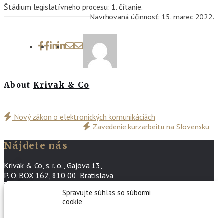
Štádium legislatívneho procesu: 1. čítanie.
Navrhovaná účinnosť: 15. marec 2022.
About
Krivak & Co
Nový zákon o elektronických komunikáciách
Zavedenie kurzarbeitu na Slovensku
Nájdete nás
Krivak & Co, s. r. o., Gajova 13,
P. O. BOX 162, 810 00 Bratislava
T: +421 2 57 10 04 11
Spravujte súhlas so súbormi
E: office@krivak.sk
cookie