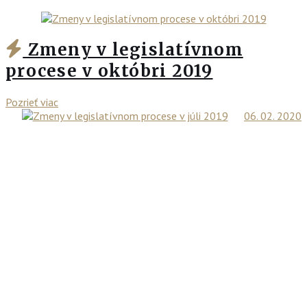
Zmeny v legislatívnom
procese v októbri 2019
Pozrieť viac
06. 02. 2020
Zmeny v legislatívnom
procese v júli 2019
Pozrieť viac
06. 02. 2020
Nájdete nás
Krivak & Co, s. r. o., Gajova 13,
P. O. BOX 162, 810 00 Bratislava
T: +421 2 57 10 04 11
E: office@krivak.sk