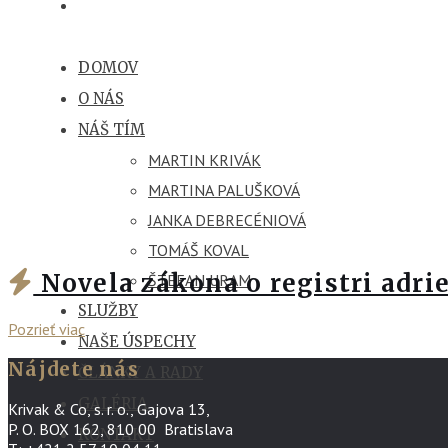
DOMOV
O NÁS
NÁŠ TÍM
MARTIN KRIVÁK
MARTINA PALUŠKOVÁ
JANKA DEBRECÉNIOVÁ
TOMÁŠ KOVAL
Novela zákona o registri adri
ŠTEFAN URAM
SLUŽBY
Pozrieť viac
NAŠE ÚSPECHY
Nájdete nás
ČLÁNKY A RADY
GALÉRIA
Krivak & Co, s. r. o., Gajova 13,
P. O. BOX 162, 810 00 Bratislava
KONTAKT