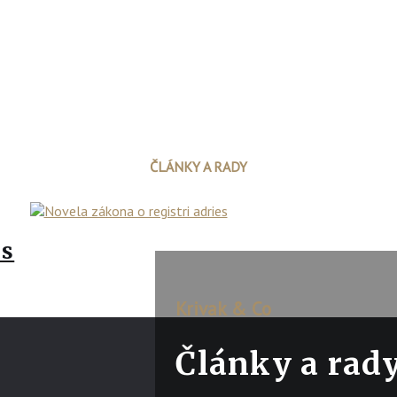
ČLÁNKY A RADY
es
Krivak & Co
Články a rad