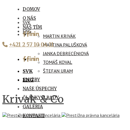
DOMOV
O NÁS
SVK
NÁŠ TÍM
ENG
MARTIN KRIVÁK
+421 2 57 10 04 11
MARTINA PALUŠKOVÁ
JANKA DEBRECÉNIOVÁ
TOMÁŠ KOVAL
ŠTEFAN URAM
SVK
SLUŽBY
ENG
NAŠE ÚSPECHY
Krivak & Co
ČLÁNKY A RADY
GALÉRIA
KONTAKT