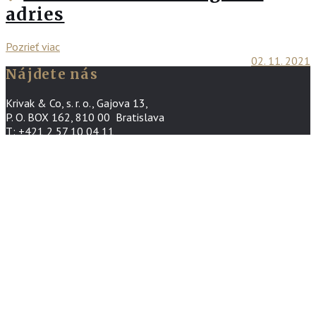
adries
Pozrieť viac
02. 11. 2021
Nájdete nás
Krivak & Co, s. r. o., Gajova 13,
P. O. BOX 162, 810 00 Bratislava
T: +421 2 57 10 04 11
E: office@krivak.sk
Aktuálne
OPÄŤ SME SA STALI JEDNOU Z
PRÁVNICKÝCH FIRIEM ROKA
23. 04. 2026
Podmienky ochrany súkromia v advokátskej kancelárii Krivak &