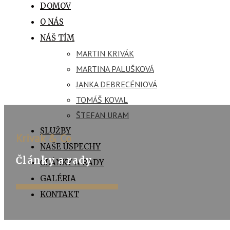
DOMOV
O NÁS
NÁŠ TÍM
MARTIN KRIVÁK
MARTINA PALUŠKOVÁ
JANKA DEBRECÉNIOVÁ
TOMÁŠ KOVAL
ŠTEFAN URAM
SLUŽBY
Krivak & Co
NAŠE ÚSPECHY
Články a rady
ČLÁNKY A RADY
GALÉRIA
KONTAKT