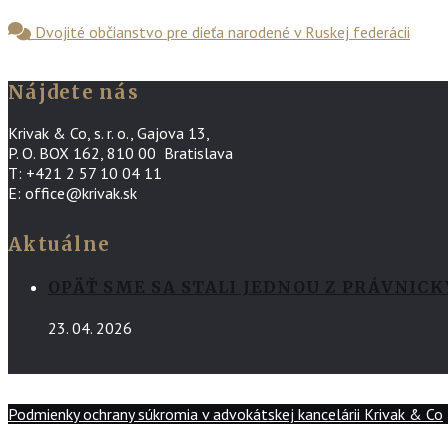
Dvojité občianstvo pre dieťa narodené v Ruskej federácii
Nájdete nás
Krivak & Co, s. r. o., Gajova 13,
P. O. BOX 162, 810 00 Bratislava
T: +421 2 57 10 04 11
E: office@krivak.sk
Aktuálne
OPÄŤ SME SA STALI JEDNOU Z PRÁVNIC
23. 04. 2026
Podmienky ochrany súkromia v advokátskej kancelárii Krivak & Co