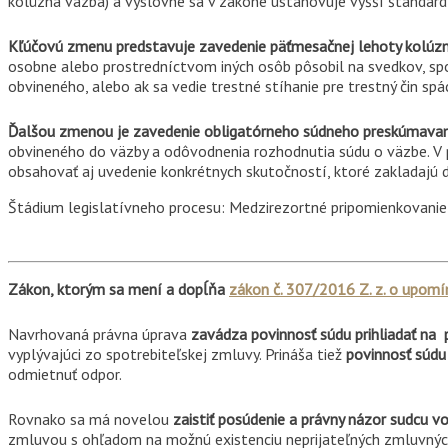
kolúzna väzba) a výslovne sa v zákone ustanovuje vyšší štandard
Kľúčovú zmenu predstavuje zavedenie päťmesačnej lehoty kolúzn
osobne alebo prostredníctvom iných osôb pôsobil na svedkov, spo
obvineného, alebo ak sa vedie trestné stíhanie pre trestný čin spá
Ďalšou zmenou je zavedenie obligatórneho súdneho preskúmavania
obvineného do väzby a odôvodnenia rozhodnutia súdu o väzbe. V 
obsahovať aj uvedenie konkrétnych skutočností, ktoré zakladajú 
Štádium legislatívneho procesu: Medzirezortné pripomienkovanie
Zákon, ktorým sa mení a dopĺňa
zákon č. 307/2016 Z. z. o upom
Navrhovaná právna úprava
zavádza povinnosť súdu
prihliadať na
vyplývajúci zo spotrebiteľskej zmluvy. Prináša tiež
povinnosť súdu
odmietnuť odpor.
Rovnako sa má novelou
zaistiť posúdenie a právny názor sudcu v
zmluvou s ohľadom na možnú existenciu neprijateľných zmluvnýc