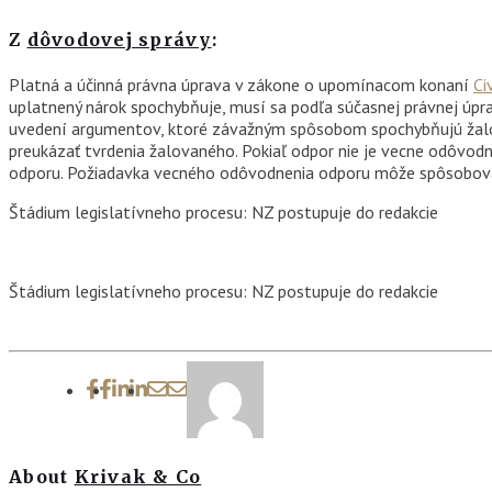
Z
dôvodovej správy
:
Platná a účinná právna úprava v zákone o upomínacom konaní
Ci
uplatnený nárok spochybňuje, musí sa podľa súčasnej právnej ú
uvedení argumentov, ktoré závažným spôsobom spochybňujú žalobc
preukázať tvrdenia žalovaného. Pokiaľ odpor nie je vecne odôvodn
odporu. Požiadavka vecného odôvodnenia odporu môže spôsobovať 
Štádium legislatívneho procesu: NZ postupuje do redakcie
Štádium legislatívneho procesu: NZ postupuje do redakcie
About
Krivak & Co