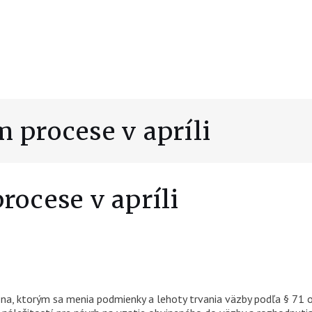
 procese v apríli
rocese v apríli
na, ktorým sa menia podmienky a lehoty trvania väzby podľa § 71 od