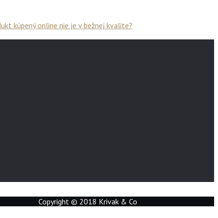
kt kúpený online nie je v bežnej kvalite?
Copyright © 2018 Krivak & Co