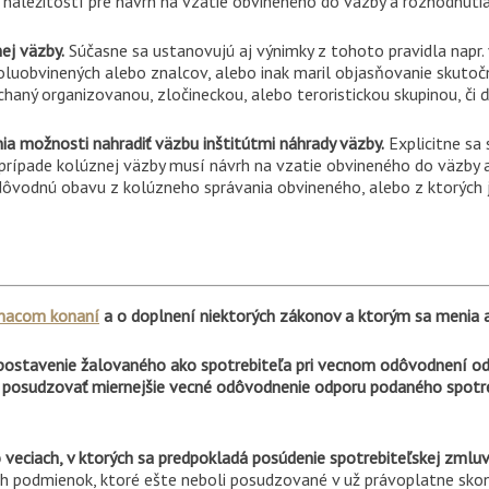
 náležitostí pre návrh na vzatie obvineného do väzby a rozhodnuti
ej väzby.
Súčasne sa ustanovujú aj výnimky z tohoto pravidla napr. 
luobvinených alebo znalcov, alebo inak maril objasňovanie skutoč
chaný organizovanou, zločineckou, alebo teroristickou skupinou, či ď
 možnosti nahradiť väzbu inštitútmi náhrady väzby.
Explicitne sa 
prípade kolúznej väzby musí návrh na vzatie obvineného do väzby
dôvodnú obavu z kolúzneho správania obvineného, alebo z ktorých je
ínacom konaní
a o doplnení niektorých zákonov a ktorým sa menia 
 postavenie žalovaného ako spotrebiteľa pri vecnom odôvodnení o
 posudzovať miernejšie vecné odôvodnenie odporu podaného spot
o veciach, v ktorých sa predpokladá posúdenie spotrebiteľskej zmlu
h podmienok, ktoré ešte neboli posudzované v už právoplatne sko