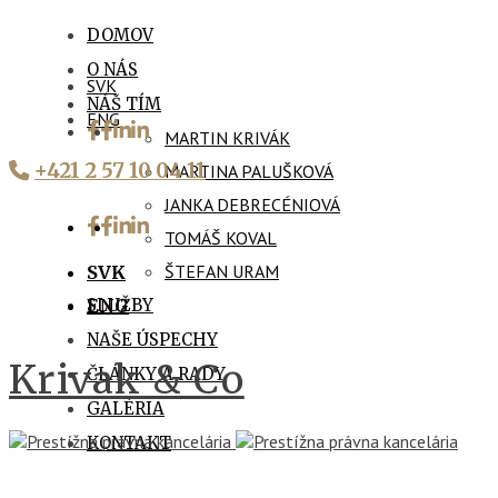
DOMOV
O NÁS
SVK
NÁŠ TÍM
ENG
MARTIN KRIVÁK
+421 2 57 10 04 11
MARTINA PALUŠKOVÁ
JANKA DEBRECÉNIOVÁ
TOMÁŠ KOVAL
ŠTEFAN URAM
SVK
SLUŽBY
ENG
NAŠE ÚSPECHY
Krivak & Co
ČLÁNKY A RADY
GALÉRIA
KONTAKT