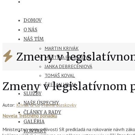
DOMOV
O NÁS
NÁŠ TÍM
MARTIN KRIVÁK
Zmeny v legislatívnom
MARTINA PALUŠKOVÁ
JANKA DEBRECÉNIOVÁ
TOMÁŠ KOVAL
Zmeny v legislatívnom p
ŠTEFAN URAM
SLUŽBY
NAŠE ÚSPECHY
Autor:
Krivak & Co
Právne bleskovky
ČLÁNKY A RADY
Novela Trestného poriadku
GALÉRIA
Ministerstvo spravodlivosti SR predkladá na rokovanie návrh záko
KONTAKT