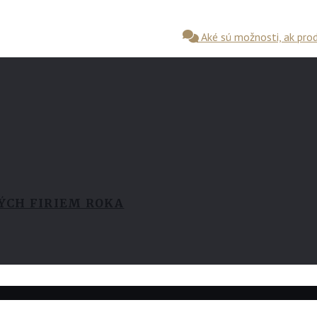
Aké sú možnosti, ak produ
KÝCH FIRIEM ROKA