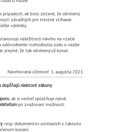
a súdu o väzbe.
v prípadoch, ak bolo zistené, že obvinený
ností závažných pre trestné stíhanie
alšie výnimky.
stanovujú náležitosti návrhu na vzatie
 a odôvodnenie rozhodnutia súdu o väzbe
 zrejmé, že tak obvinený už konal.
Navrhovaná účinnosť: 1. augusta 2021
a dopĺňajú niektoré zákony
dporu
, ak si veriteľ uplatňuje nárok
rebiteľom
pri zvažovaní možnosti
vy
, resp. dokumentov súvisiacich s takouto
nčenom konaní.