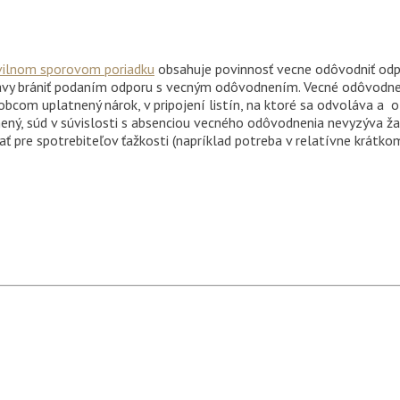
vilnom sporovom poriadku
obsahuje povinnosť vecne odôvodniť odp
pravy brániť podaním odporu s vecným odôvodnením. Vecné odôvodn
om uplatnený nárok, v pripojení listín, na ktoré sa odvoláva a o
ený, súd v súvislosti s absenciou vecného odôvodnenia nevyzýva ža
pre spotrebiteľov ťažkosti (napríklad potreba v relatívne krátko