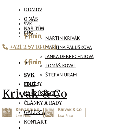
DOMOV
O NÁS
SVK
NÁŠ TÍM
ENG
MARTIN KRIVÁK
+421 2 57 10 04 11
MARTINA PALUŠKOVÁ
JANKA DEBRECÉNIOVÁ
TOMÁŠ KOVAL
ŠTEFAN URAM
SVK
SLUŽBY
ENG
Krivak & Co
NAŠE ÚSPECHY
ČLÁNKY A RADY
GALÉRIA
KONTAKT