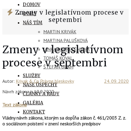
DOMOV
Zmeny v legislatívnom procese v
O NÁS
septembri
NÁŠ TÍM
MARTIN KRIVÁK
MARTINA PALUŠKOVÁ
Zmeny v legislatívnom
JANKA DEBRECÉNIOVÁ
TOMÁŠ KOVAL
procese v septembri
ŠTEFAN URAM
SLUŽBY
Autor:
Krivak & Co
Právne bleskovky
24. 09. 2020
NAŠE ÚSPECHY
Návrh zákona z 10.9.2020
ČLÁNKY A RADY
GALÉRIA
Text zákona
KONTAKT
Vládny návrh zákona, ktorým sa dopĺňa zákon č. 461/2003 Z. z.
o sociálnom poistení v znení neskorších predpisov