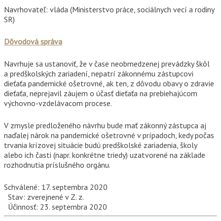
Navrhovateľ: vláda (Ministerstvo práce, sociálnych vecí a rodiny
SR)
Dôvodová správa
Navrhuje sa ustanoviť, že v čase neobmedzenej prevádzky škôl
a predškolských zariadení, nepatrí zákonnému zástupcovi
dieťaťa pandemické ošetrovné, ak ten, z dôvodu obavy o zdravie
dieťaťa, neprejavil záujem o účasť dieťaťa na prebiehajúcom
výchovno-vzdelávacom procese.
V zmysle predloženého návrhu bude mať zákonný zástupca aj
naďalej nárok na pandemické ošetrovné v prípadoch, kedy počas
trvania krízovej situácie budú predškolské zariadenia, školy
alebo ich časti (napr. konkrétne triedy) uzatvorené na základe
rozhodnutia príslušného orgánu.
Schválené: 17. septembra 2020
Stav: zverejnené v Z. z.
Účinnosť: 23. septembra 2020