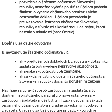
potvrdenie o štátnom občianstve Slovenskej
republiky nemožno vydať a použiť za účelom podania
žiadosti o vydanie občianskeho preukazu alebo
cestovného dokladu. Účelom potvrdenia je
preukazovanie štátneho občianstva Slovenskej
republiky v súvislosti s konkrétnou udalosťou, ktorá
nastala v minulosti (napr. úmrtie).
Dopĺňajú sa ďalšie dôvody na
B. nevzniknutie štátneho občianstva
SR:
ak v predložených dokladoch k žiadosti a v dotazníku
žiadateľa boli uvedené
nepravdivé skutočnosti
,
ak nejaké skutočnosti boli
zamlčané
,
ak sa vydanie listiny o udelení štátneho občianstva
Slovenskej republiky dosiahlo
porušením zákona
.
Navrhuje sa upraviť spôsob zastupovania žiadateľa, a to
doplnením príslušného paragrafu o nové ustanovenia –
zástupcom žiadateľa môže byť len fyzická osoba na základe
písomného plnomocenstva s úradne osvedčeným podpisom
žiadateľa. Uvádzajú sa tiež osobitné prípady, v ktorých je