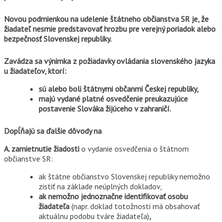
Novou podmienkou na udelenie štátneho občianstva SR je, že
žiadateľ nesmie predstavovať hrozbu pre verejný poriadok alebo
bezpečnosť Slovenskej republiky.
Zavádza sa výnimka z požiadavky ovládania slovenského jazyka
u žiadateľov, ktorí:
sú alebo boli štátnymi občanmi Českej republiky,
majú vydané platné osvedčenie preukazujúce
postavenie Slováka žijúceho v zahraničí.
Dopĺňajú sa ďalšie dôvody na
A. zamietnutie žiadosti
o vydanie osvedčenia o štátnom
občianstve SR:
ak štátne občianstvo Slovenskej republiky nemožno
zistiť na základe neúplných dokladov,
ak nemožno jednoznačne identifikovať osobu
žiadateľa
(napr. doklad totožnosti má obsahovať
aktuálnu podobu tváre žiadateľa)
,