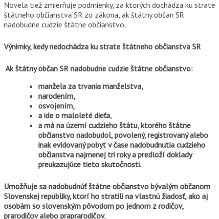
Novela tiež zmierňuje podmienky, za ktorých dochádza ku strate
štátneho občianstva SR zo zákona, ak štátny občan SR
nadobudne cudzie štátne občianstvo
.
Výnimky, kedy nedochádza ku strate štátneho občianstva SR
Ak štátny občan SR nadobudne cudzie štátne občianstvo:
manžela za trvania manželstva,
narodením,
osvojením,
a ide o maloleté dieťa,
a má na území cudzieho štátu, ktorého štátne
občianstvo nadobudol, povolený, registrovaný alebo
inak evidovaný pobyt v čase nadobudnutia cudzieho
občianstva najmenej tri roky a predloží doklady
preukazujúce tieto skutočnosti.
Umožňuje sa nadobudnúť štátne občianstvo bývalým občanom
Slovenskej republiky, ktorí ho stratili na vlastnú žiadosť, ako aj
osobám so slovenským pôvodom po jednom z rodičov,
prarodičov alebo praprarodičov.