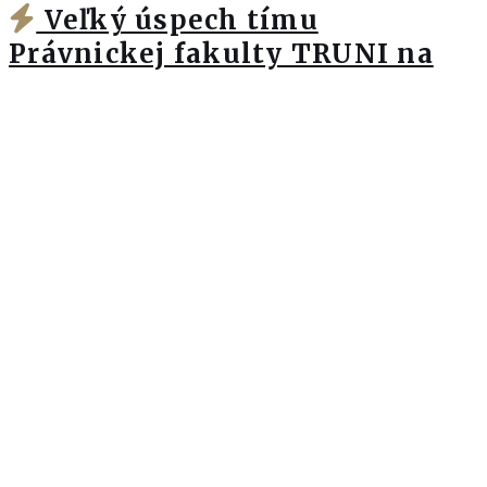
Veľký úspech tímu
Právnickej fakulty TRUNI na
JESSUP European Friendly v
Ženeve
Pozrieť viac
19. 03. 2023
Nájdete nás
Krivak & Co, s. r. o., Gajova 13,
P. O. BOX 162, 810 00 Bratislava
T: +421 2 57 10 04 11
E: office@krivak.sk
Aktuálne
OPÄŤ SME SA STALI JEDNOU Z
PRÁVNICKÝCH FIRIEM ROKA