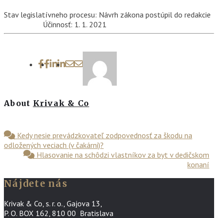
Stav legislatívneho procesu: Návrh zákona postúpil do redakcie
Účinnosť: 1. 1. 2021
About
Krivak & Co
Kedy nesie prevádzkovateľ zodpovednosť za škodu na
odložených veciach (v čakárni)?
Hlasovanie na schôdzi vlastníkov za byt v dedičskom
konaní
Nájdete nás
Krivak & Co, s. r. o., Gajova 13,
P. O. BOX 162, 810 00 Bratislava