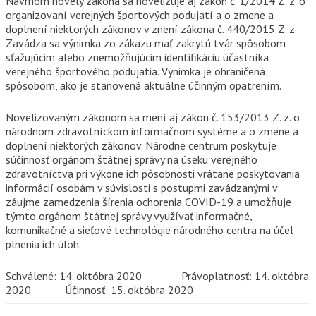
Návrhom novely zákona sa novelizuje aj zákon č. 1/2014 Z. z. o
organizovaní verejných športových podujatí a o zmene a
doplnení niektorých zákonov v znení zákona č. 440/2015 Z. z.
Zavádza sa výnimka zo zákazu mať zakrytú tvár spôsobom
sťažujúcim alebo znemožňujúcim identifikáciu účastníka
verejného športového podujatia. Výnimka je ohraničená
spôsobom, ako je stanovená aktuálne účinným opatrením.
Novelizovaným zákonom sa mení aj zákon č. 153/2013 Z. z. o
národnom zdravotníckom informačnom systéme a o zmene a
doplnení niektorých zákonov. Národné centrum poskytuje
súčinnosť orgánom štátnej správy na úseku verejného
zdravotníctva pri výkone ich pôsobnosti vrátane poskytovania
informácií osobám v súvislosti s postupmi zavádzanými v
záujme zamedzenia šírenia ochorenia COVID-19 a umožňuje
týmto orgánom štátnej správy využívať informačné,
komunikačné a sieťové technológie národného centra na účel
plnenia ich úloh.
Schválené: 14. októbra 2020 Právoplatnosť: 14. októbra
2020 Účinnosť: 15. októbra 2020