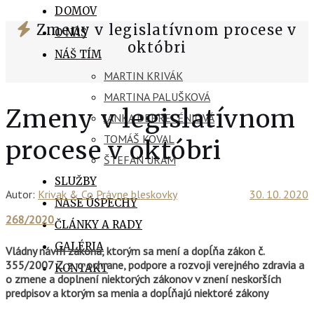
DOMOV
Zmeny v legislatívnom procese v
O NÁS
októbri
NÁŠ TÍM
MARTIN KRIVÁK
MARTINA PALUŠKOVÁ
Zmeny v legislatívnom
JANKA DEBRECÉNIOVÁ
TOMÁŠ KOVAL
procese v októbri
ŠTEFAN URAM
SLUŽBY
Autor:
Krivak & Co
Právne bleskovky
30. 10. 2020
NAŠE ÚSPECHY
268/2020
ČLÁNKY A RADY
GALÉRIA
Vládny návrh zákona, ktorým sa mení a dopĺňa zákon č.
355/2007 Z. z. o ochrane, podpore a rozvoji verejného zdravia a
KONTAKT
o zmene a doplnení niektorých zákonov v znení neskorších
predpisov a ktorým sa menia a dopĺňajú niektoré zákony