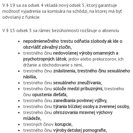
V § 19 sa za odsek 4 vkladá nový odsek 5, ktorý garantuje
možnosť vyjadrenia sa komisára na schôdzi, na ktorej má byť
odvolaný z funkcie.
V § 15 odsek 3 sa rámec bezúhonnosti rozširuje o absenciu
nepodmienečného trestu odňatia slobody ak ide o
obzvlášť závažný zločin,
trestného činu
nedovolenej výroby omamných a
psychotropných látok
, jedov alebo prekurzorov, ich
držanie a obchodovanie s nimi,
trestného činu
znásilnenia, trestného činu sexuálneho
násilia,
trestného činu
sexuálneho zneužívania,
trestného činu
súlože medzi príbuznými,
trestného
činu
opustenia dieťaťa,
trestného činu
zanedbania povinnej výživy,
trestného činu
týrania blízkej osoby a zverenej osoby,
trestného činu
ohrozovania mravnej výchovy
mládeže,
trestných činov
korupcie,
trestného činu
výroby detskej pornografie,