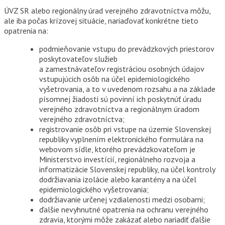
ÚVZ SR alebo regionálny úrad verejného zdravotníctva môžu,
ale iba počas krízovej situácie, nariaďovať konkrétne tieto
opatrenia na:
podmieňovanie vstupu do prevádzkových priestorov
poskytovateľov služieb
a zamestnávateľov registráciou osobných údajov
vstupujúcich osôb na účel epidemiologického
vyšetrovania, a to v uvedenom rozsahu a na základe
písomnej žiadosti sú povinní ich poskytnúť úradu
verejného zdravotníctva a regionálnym úradom
verejného zdravotníctva;
registrovanie osôb pri vstupe na územie Slovenskej
republiky vyplnením elektronického formulára na
webovom sídle, ktorého prevádzkovateľom je
Ministerstvo investícií, regionálneho rozvoja a
informatizácie Slovenskej republiky, na účel kontroly
dodržiavania izolácie alebo karantény a na účel
epidemiologického vyšetrovania;
dodržiavanie určenej vzdialenosti medzi osobami;
ďalšie nevyhnutné opatrenia na ochranu verejného
zdravia, ktorými môže zakázať alebo nariadiť ďalšie