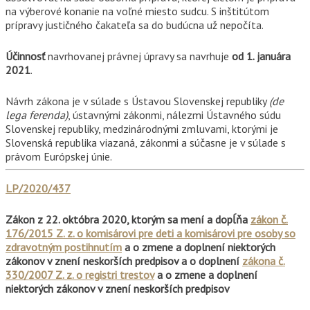
na výberové konanie na voľné miesto sudcu. S inštitútom
prípravy justičného čakateľa sa do budúcna už nepočíta.
Účinnosť
navrhovanej právnej úpravy sa navrhuje
od 1. januára
2021
.
Návrh zákona je v súlade s Ústavou Slovenskej republiky
(de
lega ferenda)
, ústavnými zákonmi, nálezmi Ústavného súdu
Slovenskej republiky, medzinárodnými zmluvami, ktorými je
Slovenská republika viazaná, zákonmi a súčasne je v súlade s
právom Európskej únie.
LP/2020/437
Zákon z 22. októbra 2020, ktorým sa mení a dopĺňa
zákon č.
176/2015 Z. z. o komisárovi pre deti a komisárovi pre osoby so
zdravotným postihnutím
a o zmene a doplnení niektorých
zákonov v znení neskorších predpisov a o doplnení
zákona č.
330/2007 Z. z. o registri trestov
a o zmene a doplnení
niektorých zákonov v znení neskorších predpisov