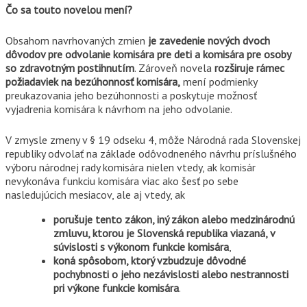
Čo sa touto novelou mení?
Obsahom navrhovaných zmien
je zavedenie nových dvoch
dôvodov pre odvolanie komisára pre deti a komisára pre osoby
so zdravotným postihnutím
. Zároveň novela
rozširuje rámec
požiadaviek na bezúhonnosť komisára,
mení podmienky
preukazovania jeho bezúhonnosti a poskytuje možnosť
vyjadrenia komisára k návrhom na jeho odvolanie.
V zmysle zmeny v § 19 odseku 4, môže Národná rada Slovenskej
republiky odvolať na základe odôvodneného návrhu príslušného
výboru národnej rady komisára nielen vtedy, ak komisár
nevykonáva funkciu komisára viac ako šesť po sebe
nasledujúcich mesiacov, ale aj vtedy, ak
porušuje tento zákon, iný zákon alebo medzinárodnú
zmluvu, ktorou je Slovenská republika viazaná, v
súvislosti s výkonom funkcie komisára
,
koná spôsobom, ktorý vzbudzuje dôvodné
pochybnosti o jeho nezávislosti alebo nestrannosti
pri výkone funkcie komisára
.