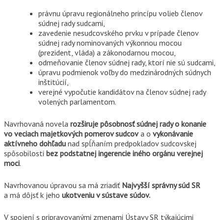
právnu úpravu regionálneho princípu volieb členov
súdnej rady sudcami,
zavedenie nesudcovského prvku v prípade členov
súdnej rady nominovaných výkonnou mocou
(prezident, vláda) a zákonodarnou mocou,
odmeňovanie členov súdnej rady, ktorí nie sú sudcami,
úpravu podmienok voľby do medzinárodných súdnych
inštitúcií,
verejné vypočutie kandidátov na členov súdnej rady
volených parlamentom.
Navrhovaná novela
rozširuje pôsobnosť súdnej rady o konanie
vo veciach majetkových pomerov sudcov
a o
vykonávanie
aktívneho dohľadu
nad spĺňaním predpokladov sudcovskej
spôsobilosti
bez podstatnej ingerencie iného orgánu verejnej
moci
.
Navrhovanou úpravou sa má zriadiť
Najvyšší správny súd SR
a má dôjsť k jeho
ukotveniu v sústave súdov.
V spojení s pripravovanými zmenami Ústavy SR týkajúcimi