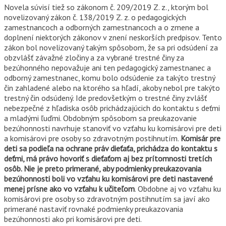
Novela súvisí tiež so zákonom č. 209/2019 Z. z., ktorým bol
novelizovaný zákon č. 138/2019 Z. z. o pedagogických
zamestnancoch a odborných zamestnancoch a o zmene a
doplnení niektorých zákonov v znení neskorších predpisov. Tento
zákon bol novelizovaný takým spôsobom, že sa pri odsúdení za
obzvlášť závažné zločiny a za vybrané trestné činy za
bezúhonného nepovažuje ani ten pedagogický zamestnanec a
odborný zamestnanec, komu bolo odsúdenie za takýto trestný
čin zahladené alebo na ktorého sa hľadí, akoby nebol pre takýto
trestný čin odsúdený. Ide predovšetkým o trestné činy zvlášť
nebezpečné z hľadiska osôb prichádzajúcich do kontaktu s deťmi
a mladými ľuďmi. Obdobným spôsobom sa preukazovanie
bezúhonnosti navrhuje stanoviť vo vzťahu ku komisárovi pre deti
a komisárovi pre osoby so zdravotným postihnutím.
Komisár pre
deti sa podieľa na ochrane práv dieťaťa, prichádza do kontaktu s
deťmi, má právo hovoriť s dieťaťom aj bez prítomnosti tretích
osôb. Nie je preto primerané, aby podmienky preukazovania
bezúhonnosti boli vo vzťahu ku komisárovi pre deti nastavené
menej prísne ako vo vzťahu k učiteľom
. Obdobne aj vo vzťahu ku
komisárovi pre osoby so zdravotným postihnutím sa javí ako
primerané nastaviť rovnaké podmienky preukazovania
bezúhonnosti ako pri komisárovi pre deti.