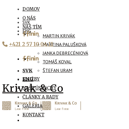
DOMOV
O NÁS
SVK
NÁŠ TÍM
ENG
MARTIN KRIVÁK
+421 2 57 10 04 11
MARTINA PALUŠKOVÁ
JANKA DEBRECÉNIOVÁ
TOMÁŠ KOVAL
ŠTEFAN URAM
SVK
SLUŽBY
ENG
Krivak & Co
NAŠE ÚSPECHY
ČLÁNKY A RADY
GALÉRIA
KONTAKT