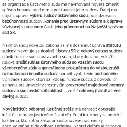
sa organizácie ústavného súdu má navrhovaná novela zmeniť
spôsob konania pred ním a postavenie jeho sudcov. Ďalej má
dôjsť k úprave
výberu sudcov ústavného súdu,
posudzovania
bezúhonnosti
sudcov
, konania pred ústavným súdom a k úprave
súvisiacej s presunom časti jeho právomocí na Najvyšší správny
súd SR.
Navrhovanou novelou zákona sa má dosiahnuť úprava
statusu
sudcov
. Navrhuje sa
doplniť Ústavu SR
o
vekový cenzus sudcov
(zánik funkcie sudcu ústavného súdu, ktorý dosiahol vek 70
rokov),
zrušiť súhlas ústavného súdu so vzatím sudcu
všeobecného súdu a generálneho prokurátora do väzby
,
zrušiť
rozhodovaciu imunitu sudcov
, upraviť vyplatenie
odchodného
v prípade sudcov, ktorí sa vzdajú funkcie sudcu, z dôvodu ich
stíhania pre úmyselný trestný čin,
preverovať majetkové pomery
sudcov a sudcovskú spôsobilosť
, a zrušiť
odmeny (fakultatívne
dávky)
sudcov.
Nový inštitút odbornej justičnej stáže
má nahradiť doterajší
inštitút prípravy justičného čakateľa. Prijatím zmeny sa umožní
každému, kto spĺňa zákonom ustanovené podmienky,
absolvovať na súde odbornú prípravu, ktorej cieľom je príprava