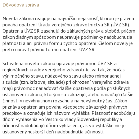
Dôvodová správa
Novela zákona reaguje na najväčšiu nejasnosť, ktorou je právna
povaha opatrení Úradu verejného zdravotníctva SR (ÚVZ SR).
Opatrenia ÚVZ SR zasahujú do základných práv a slobôd, pričom
zákon žiadnym spôsobom neupravuje podmienky nadobudnutia
platnosti a ani právnu formu týchto opatrení. Cieľom novely je
preto upraviť právnu formu opatrení ÚVZ SR.
Schválená novela zákona upravuje právomoc ÚVZ SR a
regionálnych úradov verejného zdravotníctva tak, že počas
výnimočného stavu, núdzového stavu alebo mimoriadnej
situácie (tzn. krízovej situácie) pri ohrození verejného zdravia
majú právomoc nariaďovať ďalšie opatrenia podľa príslušných
ustanovení zákona, ktorými sa zakazujú, alebo nariaďujú ďalšie
činnosti v nevyhnutnom rozsahu a na nevyhnutný čas. Zákon
priznáva opatreniam povahu všeobecne záväzných právnych
predpisov a označuje ich názvom vyhláška. Platnosť nadobúdajú
dňom vyhlásenia vo Vestníku vlády Slovenskej republiky a
účinnosť nadobúdajú dňom vyhlásenia, ak vo vyhláške nie je
ustanovený neskorší deň nadobudnutia účinnosti.