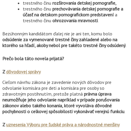
trestného činu
rozširovania detskej pornografie,
trestného činu
prechovávania detskej pornografie a
účasť na detskom pornografickom predstavení
a
trestného činu
ohrozovania mravnosti
.
Bezúhonným kandidátom ďalej nie je ani ten, komu bolo
odsúdenie za vymenované trestné činy zahladené alebo na
ktorého sa hľadí, akoby nebol pre takéto trestné činy odsúdený
.
Prečo bola táto novela prijatá?
Z
dôvodovej správy
Cieľom návrhu zákona je zavedenie nových dôvodov pre
odvolanie komisára pre deti a komisára pre osoby so
zdravotným postihnutím, pretože platná
právna úprava
neumožňuje jeho odvolanie napríklad v prípade porušovania
zákonov alebo takého konania, ktoré vyvoláva dôvodné
pochybnosti o celkovej spôsobilosti vykonávať verejnú funkciu
.
Z
uznesenia Výboru pre ľudské práva a národnostné menšiny