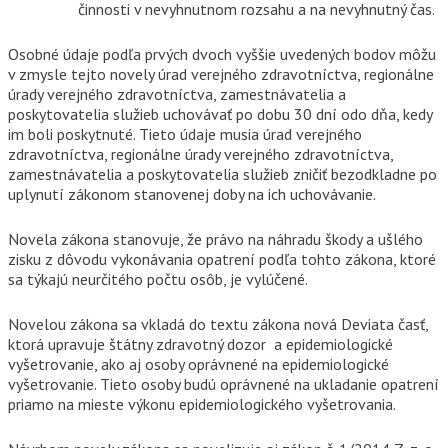
činnosti v nevyhnutnom rozsahu a na nevyhnutný čas.
Osobné údaje podľa prvých dvoch vyššie uvedených bodov môžu
v zmysle tejto novely úrad verejného zdravotníctva, regionálne
úrady verejného zdravotníctva, zamestnávatelia a
poskytovatelia služieb uchovávať po dobu 30 dní odo dňa, kedy
im boli poskytnuté. Tieto údaje musia úrad verejného
zdravotníctva, regionálne úrady verejného zdravotníctva,
zamestnávatelia a poskytovatelia služieb zničiť bezodkladne po
uplynutí zákonom stanovenej doby na ich uchovávanie.
Novela zákona stanovuje, že právo na náhradu škody a ušlého
zisku z dôvodu vykonávania opatrení podľa tohto zákona, ktoré
sa týkajú neurčitého počtu osôb, je vylúčené.
Novelou zákona sa vkladá do textu zákona nová Deviata časť,
ktorá upravuje štátny zdravotný dozor a epidemiologické
vyšetrovanie, ako aj osoby oprávnené na epidemiologické
vyšetrovanie. Tieto osoby budú oprávnené na ukladanie opatrení
priamo na mieste výkonu epidemiologického vyšetrovania.