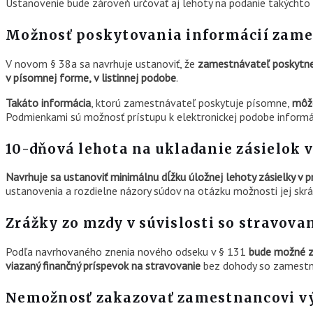
Ustanovenie bude zároveň určovať aj lehoty na podanie takýchto 
Možnosť poskytovania informácií zames
V novom § 38a sa navrhuje ustanoviť, že
zamestnávateľ poskytne 
v písomnej forme, v listinnej podobe
.
Takáto informácia
, ktorú zamestnávateľ poskytuje písomne,
môže
Podmienkami sú možnosť prístupu k elektronickej podobe informáci
10-dňová lehota na ukladanie zásielok
Navrhuje sa ustanoviť minimálnu dĺžku úložnej lehoty zásielky 
ustanovenia a rozdielne názory súdov na otázku možnosti jej skr
Zrážky zo mzdy v súvislosti so stravo
Podľa navrhovaného znenia nového odseku v § 131
bude možné z
viazaný finančný príspevok na stravovanie
bez dohody so zamest
Nemožnosť zakazovať zamestnancovi vý