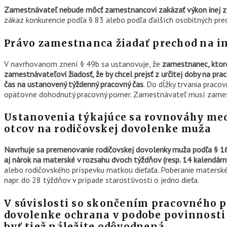
Zamestnávateľ nebude môcť zamestnancovi zakázať výkon inej 
zákaz konkurencie podľa § 83 alebo podľa ďalších osobitných pred
Právo zamestnanca žiadať prechod na 
V navrhovanom znení § 49b sa ustanovuje, že
zamestnanec, ktoré
zamestnávateľovi žiadosť, že by chcel prejsť z určitej doby na pr
čas na ustanovený týždenný pracovný čas
. Do dĺžky trvania prac
opätovne dohodnutý pracovný pomer. Zamestnávateľ musí zame
Ustanovenia týkajúce sa rovnováhy me
otcov na rodičovskej dovolenke muža
Navrhuje sa premenovanie rodičovskej dovolenky muža podľa § 16
aj nárok na materské v rozsahu dvoch týždňov (resp. 14 kalendárny
alebo rodičovského príspevku matkou dieťaťa. Poberanie materské
napr. do 28 týždňov v prípade starostlivosti o jedno dieťa.
V súvislosti so skončením pracovného p
dovolenke ochrana v podobe povinnosti
byť tiež náležite odôvodnená.