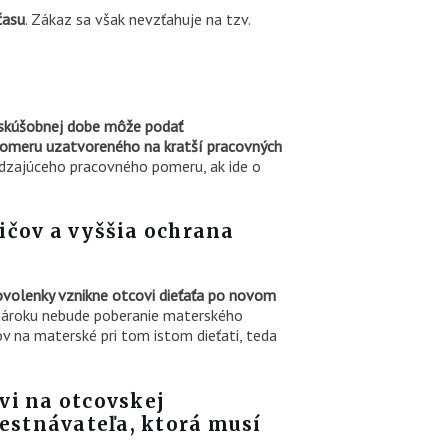
času
. Zákaz sa však nevzťahuje na tzv.
v skúšobnej dobe môže podať
o pomeru uzatvoreného na kratší pracovných
ádzajúceho pracovného pomeru, ak ide o
čov a vyššia ochrana
ovolenky vznikne otcovi dieťaťa po novom
 nároku nebude poberanie materského
 na materské pri tom istom dieťati, teda
vi na otcovskej
estnávateľa, ktorá musí