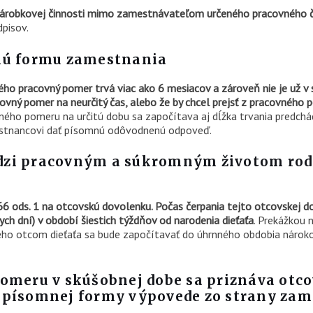
zárobkovej činnosti mimo zamestnávateľom určeného pracovného 
pisov.
inú formu zamestnania
ho pracovný pomer trvá viac ako 6 mesiacov a zároveň nie je už 
acovný pomer na neurčitý čas, alebo že by chcel prejsť z pracovnéh
ovného pomeru na určitú dobu sa započítava aj dĺžka trvania predch
stnancovi dať písomnú odôvodnenú odpoveď.
dzi pracovným a súkromným životom rodi
6 ods. 1 na otcovskú dovolenku. Počas čerpania tejto otcovskej d
ch dní) v období šiestich týždňov od narodenia dieťaťa
. Prekážkou
ho otcom dieťaťa sa bude započítavať do úhrnného obdobia nárokov
omeru v skúšobnej dobe sa priznáva otco
 písomnej formy výpovede zo strany zam