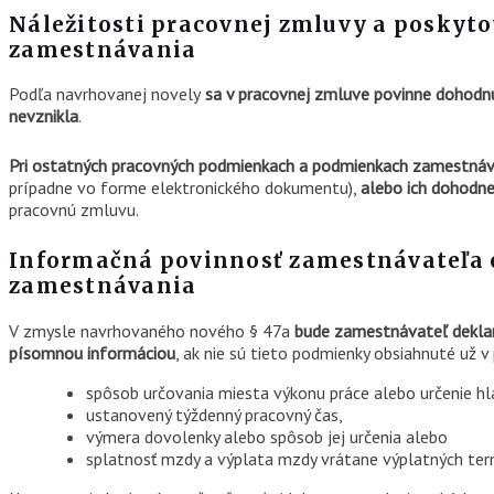
Náležitosti pracovnej zmluvy a poskyt
zamestnávania
Podľa navrhovanej novely
sa v pracovnej zmluve povinne dohodnú
nevznikla
.
Pri ostatných pracovných podmienkach a podmienkach zamestnáva
prípadne vo forme elektronického dokumentu),
alebo ich dohodne
pracovnú zmluvu.
Informačná povinnosť zamestnávateľa
zamestnávania
V zmysle navrhovaného nového § 47a
bude zamestnávateľ deklar
písomnou informáciou
, ak nie sú tieto podmienky obsiahnuté už 
spôsob určovania miesta výkonu práce alebo určenie h
ustanovený týždenný pracovný čas,
výmera dovolenky alebo spôsob jej určenia alebo
splatnosť mzdy a výplata mzdy vrátane výplatných ter