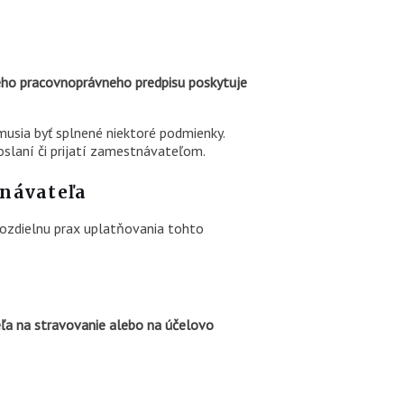
ého pracovnoprávneho predpisu poskytuje
musia byť splnené niektoré podmienky.
oslaní či prijatí zamestnávateľom.
tnávateľa
ozdielnu prax uplatňovania tohto
a na stravovanie alebo na účelovo