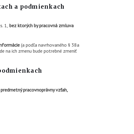
nkach a podmienkach
. 1,
bez ktorých by pracovná zmluva
informácie
(a podľa navrhovaného § 38a
de na ich zmenu bude potrebné zmeniť
 podmienkach
a predmetný pracovnoprávny vzťah,