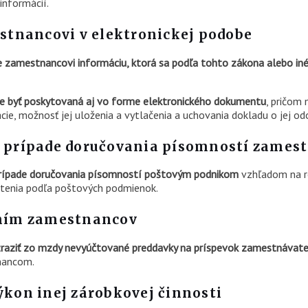
informácií.
tnancovi v elektronickej podobe
zamestnancovi informáciu, ktorá sa podľa tohto zákona alebo in
 byť poskytovaná aj vo forme elektronického dokumentu
, pričom 
e, možnosť jej uloženia a vytlačenia a uchovania dokladu o jej od
 v prípade doručovania písomností zames
v prípade doručovania písomností poštovým podnikom
vzhľadom na r
átenia podľa poštových podmienok.
vaním zamestnancov
raziť zo mzdy nevyúčtované preddavky na príspevok zamestnávateľ
nancom.
kon inej zárobkovej činnosti