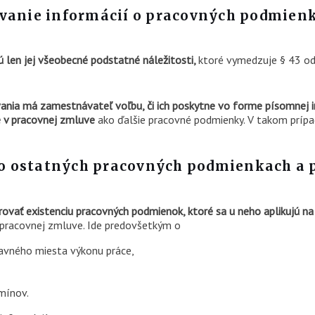
ovanie informácií o pracovných podmie
 len jej všeobecné podstatné náležitosti,
ktoré vymedzuje § 43 ods
nia má zamestnávateľ voľbu, či ich poskytne vo forme písomnej 
 v pracovnej zmluve
ako ďalšie pracovné podmienky. V takom prípa
 o ostatných pracovných podmienkach a
ovať existenciu pracovných podmienok, ktoré sa u neho aplikujú n
v pracovnej zmluve. Ide predovšetkým o
lavného miesta výkonu práce,
mínov.