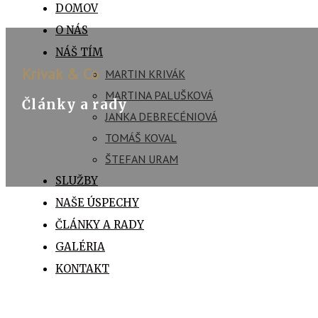
DOMOV
O NÁS
NÁŠ TÍM
Krivak & Co
MARTIN KRIVÁK
MARTINA PALUŠKOVÁ
Články a rady
JANKA DEBRECÉNIOVÁ
TOMÁŠ KOVAL
ŠTEFAN URAM
SLUŽBY
NAŠE ÚSPECHY
ČLÁNKY A RADY
GALÉRIA
KONTAKT