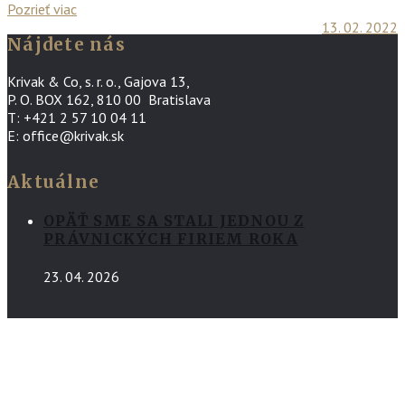
Pozrieť viac
13. 02. 2022
Nájdete nás
Krivak & Co, s. r. o., Gajova 13,
P. O. BOX 162, 810 00 Bratislava
T: +421 2 57 10 04 11
E: office@krivak.sk
Aktuálne
OPÄŤ SME SA STALI JEDNOU Z
PRÁVNICKÝCH FIRIEM ROKA
23. 04. 2026
Podmienky ochrany súkromia v advokátskej kancelárii Krivak &
Co
Copyright © 2018 Krivak & Co