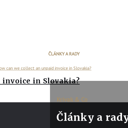
ČLÁNKY A RADY
 invoice in Slovakia?
Krivak & Co
Články a rad