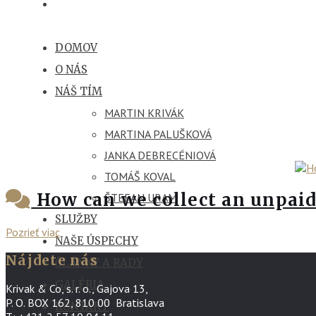
DOMOV
O NÁS
NÁŠ TÍM
MARTIN KRIVÁK
MARTINA PALUŠKOVÁ
JANKA DEBRECÉNIOVÁ
TOMÁŠ KOVAL
How can we collect an unpaid
ŠTEFAN URAM
SLUŽBY
Pozrieť viac
NAŠE ÚSPECHY
Nájdete nás
ČLÁNKY A RADY
GALÉRIA
Krivak & Co, s. r. o., Gajova 13,
P. O. BOX 162, 810 00 Bratislava
KONTAKT