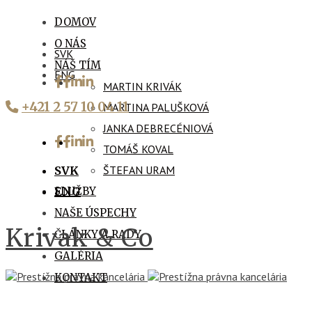
DOMOV
O NÁS
SVK
NÁŠ TÍM
ENG
MARTIN KRIVÁK
+421 2 57 10 04 11
MARTINA PALUŠKOVÁ
JANKA DEBRECÉNIOVÁ
TOMÁŠ KOVAL
ŠTEFAN URAM
SVK
SLUŽBY
ENG
NAŠE ÚSPECHY
Krivak & Co
ČLÁNKY A RADY
GALÉRIA
KONTAKT