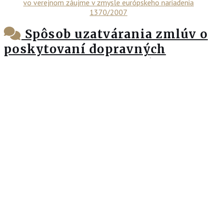
Spôsob uzatvárania zmlúv o
poskytovaní dopravných
služieb vo verejnom záujme v
zmysle európskeho nariadenia
1370/2007
Pozrieť viac
11. 10. 2021
Nájdete nás
Krivak & Co, s. r. o., Gajova 13,
P. O. BOX 162, 810 00 Bratislava
T: +421 2 57 10 04 11
E: office@krivak.sk
Aktuálne