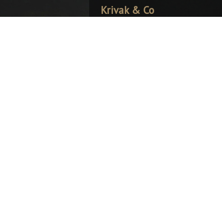
Krivak & Co
Články a rad