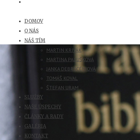
DOMOV
O NÁS
NÁŠ TÍM
MARTIN KRIVÁK
MARTINA PALUŠKOVÁ
JANKA DEBRECÉNIOVÁ
TOMÁŠ KOVAL
ŠTEFAN URAM
SLUŽBY
NAŠE ÚSPECHY
ČLÁNKY A RADY
GALÉRIA
KONTAKT