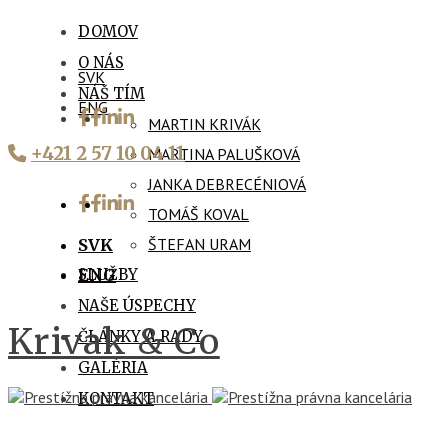
DOMOV
O NÁS
SVK
NÁŠ TÍM
ENG
MARTIN KRIVÁK
+421 2 57 10 04 11
MARTINA PALUŠKOVÁ
JANKA DEBRECÉNIOVÁ
TOMÁŠ KOVAL
ŠTEFAN URAM
SVK
SLUŽBY
ENG
NAŠE ÚSPECHY
Krivak & Co
ČLÁNKY A RADY
GALÉRIA
KONTAKT