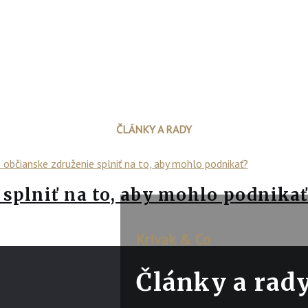
ČLÁNKY A RADY
splniť na to, aby mohlo podnikať
Krivak & Co
Články a rad