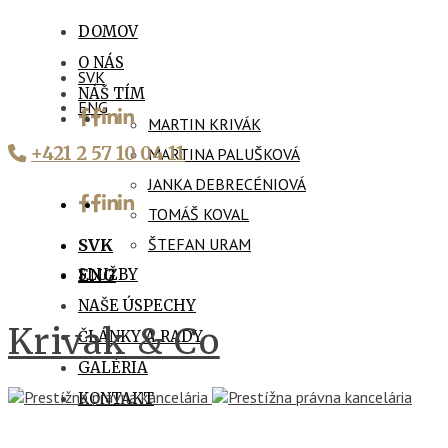
DOMOV
O NÁS
SVK
NÁŠ TÍM
ENG
MARTIN KRIVÁK
+421 2 57 10 04 11
MARTINA PALUŠKOVÁ
JANKA DEBRECÉNIOVÁ
TOMÁŠ KOVAL
ŠTEFAN URAM
SVK
SLUŽBY
ENG
NAŠE ÚSPECHY
Krivak & Co
ČLÁNKY A RADY
GALÉRIA
KONTAKT