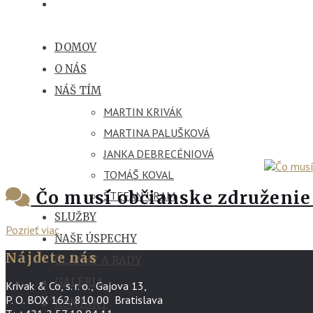
DOMOV
O NÁS
NÁŠ TÍM
MARTIN KRIVÁK
MARTINA PALUŠKOVÁ
JANKA DEBRECÉNIOVÁ
TOMÁŠ KOVAL
Čo musí občianske združenie 
ŠTEFAN URAM
SLUŽBY
Pozrieť viac
NAŠE ÚSPECHY
Nájdete nás
ČLÁNKY A RADY
GALÉRIA
Krivak & Co, s. r. o., Gajova 13,
P. O. BOX 162, 810 00 Bratislava
KONTAKT