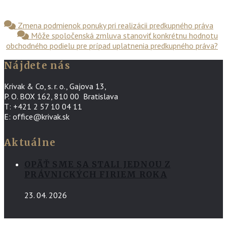
Zmena podmienok ponuky pri realizácii predkupného práva
Môže spoločenská zmluva stanoviť konkrétnu hodnotu
obchodného podielu pre prípad uplatnenia predkupného práva?
Nájdete nás
Krivak & Co, s. r. o., Gajova 13,
P. O. BOX 162, 810 00 Bratislava
T: +421 2 57 10 04 11
E: office@krivak.sk
Aktuálne
OPÄŤ SME SA STALI JEDNOU Z
PRÁVNICKÝCH FIRIEM ROKA
23. 04. 2026