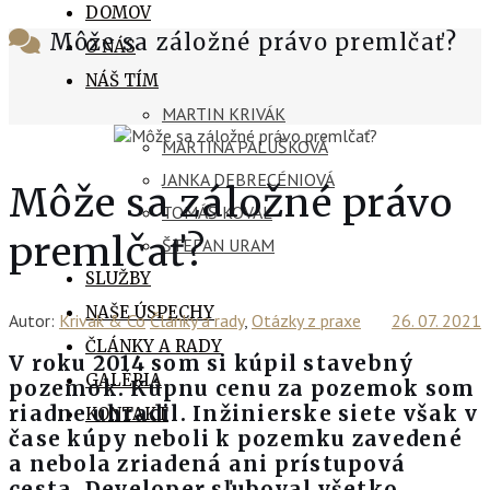
DOMOV
Môže sa záložné právo premlčať?
O NÁS
NÁŠ TÍM
MARTIN KRIVÁK
MARTINA PALUŠKOVÁ
JANKA DEBRECÉNIOVÁ
Môže sa záložné právo
TOMÁŠ KOVAL
premlčať?
ŠTEFAN URAM
SLUŽBY
NAŠE ÚSPECHY
Autor:
Krivak & Co
Články a rady
,
Otázky z praxe
26. 07. 2021
ČLÁNKY A RADY
V roku 2014 som si kúpil stavebný
GALÉRIA
pozemok. Kúpnu cenu za pozemok som
riadne uhradil. Inžinierske siete však v
KONTAKT
čase kúpy neboli k pozemku zavedené
a nebola zriadená ani prístupová
cesta. Developer sľuboval všetko