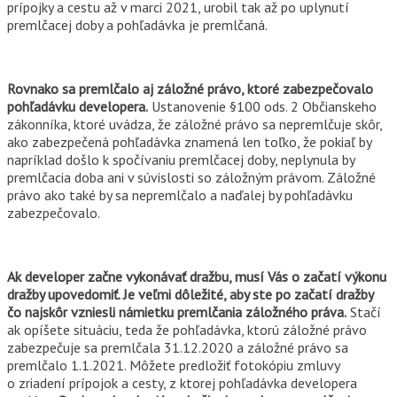
prípojky a cestu až v marci 2021, urobil tak až po uplynutí
premlčacej doby a pohľadávka je premlčaná.
Rovnako sa premlčalo aj záložné právo, ktoré zabezpečovalo
pohľadávku developera.
Ustanovenie §100 ods. 2 Občianskeho
zákonníka, ktoré uvádza, že záložné právo sa nepremlčuje skôr,
ako zabezpečená pohľadávka znamená len toľko, že pokiaľ by
napríklad došlo k spočívaniu premlčacej doby, neplynula by
premlčacia doba ani v súvislosti so záložným právom. Záložné
právo ako také by sa nepremlčalo a naďalej by pohľadávku
zabezpečovalo.
Ak developer začne vykonávať dražbu, musí Vás o začatí výkonu
dražby upovedomiť. Je veľmi dôležité, aby ste po začatí dražby
čo najskôr vzniesli námietku premlčania záložného práva.
Stačí
ak opíšete situáciu, teda že pohľadávka, ktorú záložné právo
zabezpečuje sa premlčala 31.12.2020 a záložné právo sa
premlčalo 1.1.2021. Môžete predložiť fotokópiu zmluvy
o zriadení prípojok a cesty, z ktorej pohľadávka developera