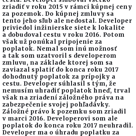
zriadiť v roku 2015 v rámci kúpnej ceny
za pozemok. Do kúpnej zmluvy sa
tento jeho sľub ale nedostal. Developer
priviedol inžinierske siete k lokalite
a dobudoval cestu v roku 2016. Potom
však už ponúkal pripojenie za
poplatok. Nemal som inú možnosť
a tak som uzatvoril s developerom
zmluvu, na základe ktorej som sa
zaviazal splatiť do konca roku 2017
dohodnutý poplatok za prípojky a
cestu. Developer súhlasil s tým, že
nemusím uhradiť poplatok hneď, trval
však na zriadení záložného práva na
zabezpečenie svojej pohľadávky.
Záložné právo k pozemku som zriadil
v marci 2016. Developerovi som ale
poplatok do konca roku 2017 neuhradil.
Developer ma o úhradu poplatku za