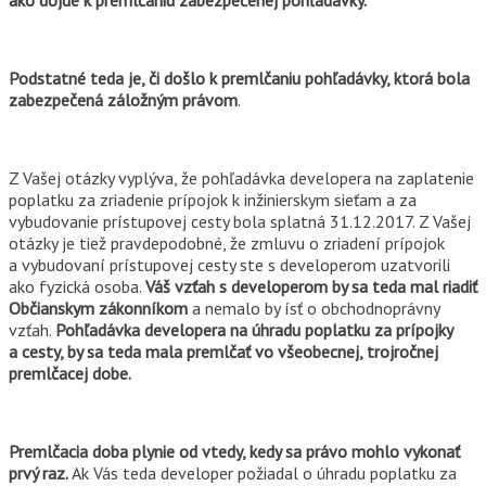
ako dôjde k premlčaniu zabezpečenej pohľadávky.
Podstatné teda je, či
došlo k premlčaniu pohľadávky, ktorá bola
zabezpečená záložným právom
.
Z Vašej otázky vyplýva, že pohľadávka developera na zaplatenie
poplatku za zriadenie prípojok k inžinierskym sieťam a za
vybudovanie prístupovej cesty bola splatná 31.12.2017. Z Vašej
otázky je tiež pravdepodobné, že zmluvu o zriadení prípojok
a vybudovaní prístupovej cesty ste s developerom uzatvorili
ako fyzická osoba.
Váš vzťah s developerom by sa teda mal riadiť
Občianskym zákonníkom
a nemalo by ísť o obchodnoprávny
vzťah.
Pohľadávka developera na úhradu poplatku za prípojky
a cesty, by sa teda mala premlčať vo všeobecnej, trojročnej
premlčacej dobe.
Premlčacia doba plynie od vtedy, kedy sa právo mohlo vykonať
prvý raz.
Ak Vás teda developer požiadal o úhradu poplatku za