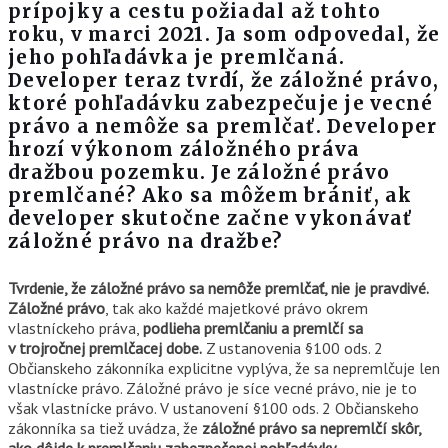
prípojky a cestu požiadal až tohto
roku, v marci 2021. Ja som odpovedal, že
jeho pohľadávka je premlčaná.
Developer teraz tvrdí, že záložné právo,
ktoré pohľadávku zabezpečuje je vecné
právo a nemôže sa premlčať. Developer
hrozí výkonom záložného práva
dražbou pozemku. Je záložné právo
premlčané? Ako sa môžem brániť, ak
developer skutočne začne vykonávať
záložné právo na dražbe?
Tvrdenie, že záložné právo sa nemôže premlčať, nie je pravdivé.
Záložné právo
, tak ako každé majetkové právo okrem
vlastníckeho práva,
podlieha premlčaniu a premlčí sa
v trojročnej premlčacej dobe.
Z ustanovenia §100 ods. 2
Občianskeho zákonníka explicitne vyplýva, že sa nepremlčuje len
vlastnícke právo. Záložné právo je síce vecné právo, nie je to
však vlastnícke právo. V ustanovení §100 ods. 2 Občianskeho
zákonníka sa tiež uvádza, že
z
áložné právo sa nepremlčí skôr,