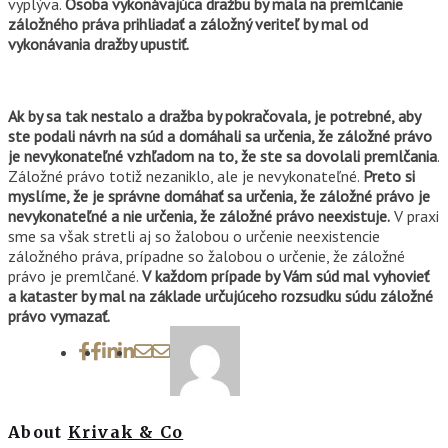
vyplýva.
Osoba vykonávajúca dražbu by mala na premlčanie
záložného práva prihliadať a záložný veriteľ by mal od
vykonávania dražby upustiť.
Ak by sa tak nestalo a dražba by pokračovala, je potrebné, aby
ste podali návrh na súd a domáhali sa určenia, že záložné právo
je nevykonateľné vzhľadom na to, že ste sa dovolali premlčania
.
Záložné právo totiž nezaniklo, ale je nevykonateľné.
Preto si
myslíme, že je správne domáhať sa určenia, že záložné právo je
nevykonateľné a nie určenia, že záložné právo neexistuje.
V praxi
sme sa však stretli aj so žalobou o určenie neexistencie
záložného práva, prípadne so žalobou o určenie, že záložné
právo je premlčané.
V každom prípade by Vám súd mal vyhovieť
a kataster by mal na základe určujúceho rozsudku súdu záložné
právo vymazať.
About
Krivak & Co