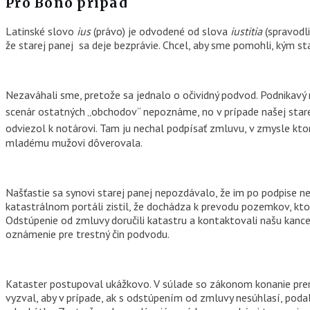
Pro Bono prípad
Latinské slovo
ius
(právo) je odvodené od slova
iustitia
(spravodli
že starej panej sa deje bezprávie. Chcel, aby sme pomohli, kým st
Nezaváhali sme, pretože sa jednalo o očividný podvod. Podnikavý 
scenár ostatných „obchodov“ nepoznáme, no v prípade našej starej
odviezol k notárovi. Tam ju nechal podpísať zmluvu, v zmysle kt
mladému mužovi dôverovala.
Našťastie sa synovi starej panej nepozdávalo, že im po podpise n
katastrálnom portáli zistil, že dochádza k prevodu pozemkov, kt
Odstúpenie od zmluvy doručili katastru a kontaktovali našu kancel
oznámenie pre trestný čin podvodu.
Kataster postupoval ukážkovo. V súlade so zákonom konanie prer
vyzval, aby v prípade, ak s odstúpením od zmluvy nesúhlasí, podal