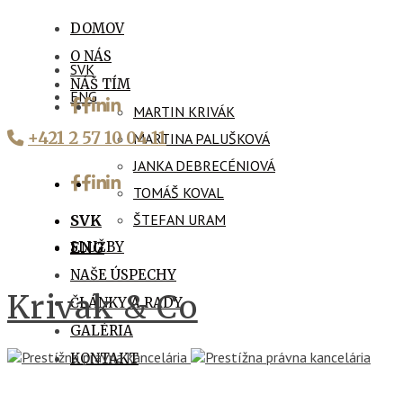
DOMOV
O NÁS
SVK
NÁŠ TÍM
ENG
MARTIN KRIVÁK
+421 2 57 10 04 11
MARTINA PALUŠKOVÁ
JANKA DEBRECÉNIOVÁ
TOMÁŠ KOVAL
ŠTEFAN URAM
SVK
SLUŽBY
ENG
NAŠE ÚSPECHY
Krivak & Co
ČLÁNKY A RADY
GALÉRIA
KONTAKT