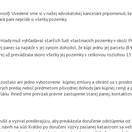
vosť). Uvedené sme si v našej advokátskej kancelárii pripomenuli, ke
ará pani nepríde o všetky pozemky.
mladý muž vyhľadával starších ľudí vlastniacich pozemky v okolí Pie
 panej sa najskôr s jej synom dohodol, že kúpi jednu jej parcelu (8
orej už prevádzala skoro všetky jej pozemky s celkovou rozlohou 1
ezostalo ani jedno vyhotovenie kúpnej zmluvy a obrátil sa s prosb
orých predaj nebol predmetom pôvodnej dohody (ani kúpnej ceny) a
áriu. Ihneď sme prevzali právne zastúpenie starej panej, kontaktov
ušil a vyzval predávajúcu, aby preukázala doručenie odstúpenia o
 návrh na súd. Krátko po doručení výzvy zaslanej katastrom sa veľm