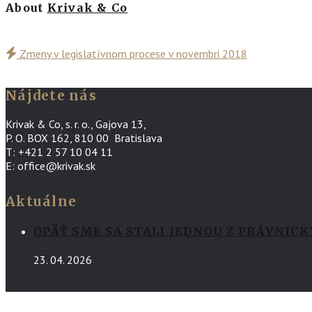
About
Krivak & Co
Zmeny v legislatívnom procese v novembri 2018
Nájdete nás
Krivak & Co, s. r. o., Gajova 13,
P. O. BOX 162, 810 00 Bratislava
T: +421 2 57 10 04 11
E: office@krivak.sk
Aktuálne
OPÄŤ SME SA STALI JEDNOU Z PRÁVNIC
23. 04. 2026