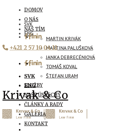
DOMOV
O NÁS
SVK
NÁŠ TÍM
ENG
MARTIN KRIVÁK
+421 2 57 10 04 11
MARTINA PALUŠKOVÁ
JANKA DEBRECÉNIOVÁ
TOMÁŠ KOVAL
ŠTEFAN URAM
SVK
SLUŽBY
ENG
Krivak & Co
NAŠE ÚSPECHY
ČLÁNKY A RADY
GALÉRIA
KONTAKT