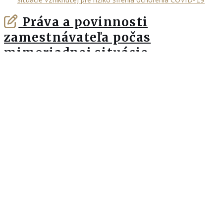
Práva a povinnosti
zamestnávateľa počas
mimoriadnej situácie
vzniknutej pre riziko šírenia
ochorenia COVID-19
Pozrieť viac
27. 03. 2020
Nájdete nás
Krivak & Co, s. r. o., Gajova 13,
P. O. BOX 162, 810 00 Bratislava
T: +421 2 57 10 04 11
E: office@krivak.sk
Aktuálne