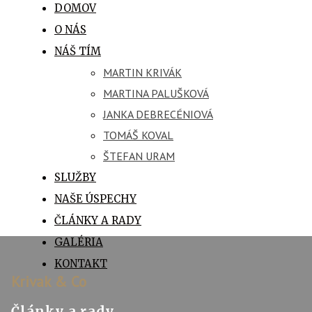
DOMOV
O NÁS
NÁŠ TÍM
MARTIN KRIVÁK
MARTINA PALUŠKOVÁ
JANKA DEBRECÉNIOVÁ
TOMÁŠ KOVAL
ŠTEFAN URAM
SLUŽBY
NAŠE ÚSPECHY
ČLÁNKY A RADY
GALÉRIA
KONTAKT
Krivak & Co
Články a rady