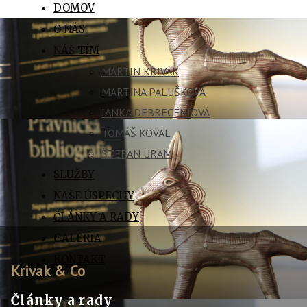
DOMOV
O NÁS
NÁŠ TÍM
MARTIN KRIVÁK
MARTINA PALUŠKOVÁ
JANKA DEBRECÉNIOVÁ
TOMÁŠ KOVAL
ŠTEFAN URAM
SLUŽBY
NAŠE ÚSPECHY
ČLÁNKY A RADY
GALÉRIA
KONTAKT
Krivak & Co
Články a rady