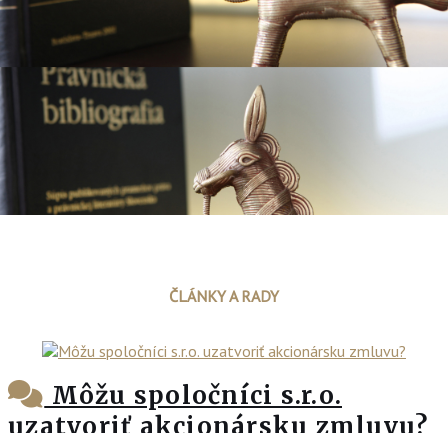
ČLÁNKY A RADY
Môžu spoločníci s.r.o.
uzatvoriť akcionársku zmluvu?