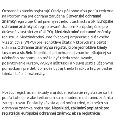
Ochranné známky registrujú úrady s pôsobnosťou podľa teritória,
na ktorom má byť ochrana zaručená.
Slovenské ochranné
známky
registruje Úrad priemyselného vlastníctva SR.
Európske
ochranné známky
sú registrované Úradom Európskej únie pre
duševné vlastníctvo (EUIPO).
Medzinárodné ochranné známky
registruje Medzinárodný úrad Svetovej organizácie duševného
vlastníctva (WIPO) pre jednotlivé štáty, v ktorých má platiť
ochrana.
Ochranné známky sa registrujú pre jednotlivé triedy
tovarov a služieb
. Napríklad, pri ochrannej známke týkajúcej sa
učebného programu to môže byť trieda vzdelávanie,
poskytovanie kurzov, výuky a inštrukcií a v súvislosti s učebnými
pomôckami pre deti to môže byť aj trieda hračky a hry, prípadne
trieda tlačené materiály.
Postup registrácie, náklady a aj doba realizácie registrácie sa líši
podľa toho, pre aké teritórium sa rozhodnete ochrannú známku
zaregistrovať. Poplatky závisia aj od počtu tried, v ktorých sa
ochranná známka registruje.
Napríklad, základný poplatok pre
registráciu európskej ochrannej známky, ak sa registrácia