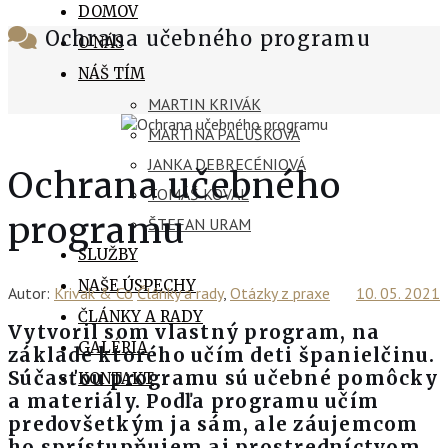
DOMOV
Ochrana učebného programu
O NÁS
NÁŠ TÍM
MARTIN KRIVÁK
MARTINA PALUŠKOVÁ
JANKA DEBRECÉNIOVÁ
Ochrana učebného
TOMÁŠ KOVAL
programu
ŠTEFAN URAM
SLUŽBY
NAŠE ÚSPECHY
Autor:
Krivak & Co
Články a rady
,
Otázky z praxe
10. 05. 2021
ČLÁNKY A RADY
Vytvoril som vlastný program, na
GALÉRIA
základe ktorého učím deti španielčinu.
Súčasťou programu sú učebné pomôcky
KONTAKT
a materiály. Podľa programu učím
predovšetkým ja sám, ale záujemcom
ho sprístupňujem aj prostredníctvom