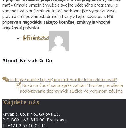
mať v úmysle umožniť využitie svojho učebného programu, je
vhodné uzatvoriť zmluvu, ktorá podrobnejšie vymedzí Vaše
práva a určí povinnosti druhej strany v tejto súvislosti.
Pre
prípravu a negociáciu takejto licenčnej zmluvy je vhodné
angažovať právnika.
About
Krivak & Co
Je lepšie online kúpený produkt vrátiť alebo reklamovať?
Nová možnosť samospráv zabrániť hrozbe prerušenia
poskytovania dopravných služieb vo verejnom záujme
Nájdete nás
Krivak & Co, s. r. o., Gajova 13,
P. O. BOX 162, 810 00 Bratislava
T: +421 2 57 10 04 11