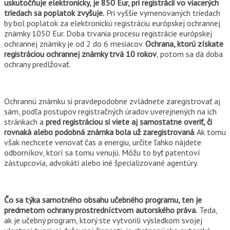
uskutočňuje elektronicky, je 850 Eur, pri registrácii vo viacerých
triedach sa poplatok zvyšuje.
Pri vyššie vymenovaných triedach
by bol poplatok za elektronickú registráciu európskej ochrannej
známky 1050 Eur. Doba trvania procesu registrácie európskej
ochrannej známky je od 2 do 6 mesiacov.
Ochrana, ktorú získate
registráciou ochrannej známky trvá 10 rokov
, potom sa dá doba
ochrany predlžovať.
Ochrannú známku si pravdepodobne zvládnete zaregistrovať aj
sám, podľa postupov registračných úradov uverejnených na ich
stránkach a
pred registráciou si viete aj samostatne overiť, či
rovnaká alebo podobná známka bola už zaregistrovaná
. Ak tomu
však nechcete venovať čas a energiu, určite ľahko nájdete
odborníkov, ktorí sa tomu venujú. Môžu to byť patentoví
zástupcovia, advokáti alebo iné špecializované agentúry.
Čo sa týka samotného obsahu učebného programu, ten je
predmetom ochrany prostredníctvom autorského práva.
Teda,
ak je učebný program, ktorý ste vytvorili výsledkom svojej