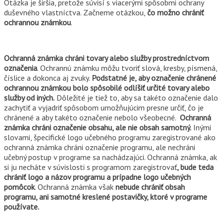
Otázka je širšia, pretože súvisí s viacerými spôsobmi ochrany
duševného vlastníctva. Začneme otázkou,
čo možno chrániť
ochrannou známkou
.
Ochranná známka chráni tovary alebo služby prostredníctvom
označenia
. Ochrannú známku môžu tvoriť slová, kresby, písmená,
číslice a dokonca aj zvuky.
Podstatné je, aby označenie chránené
ochrannou známkou bolo spôsobilé odlíšiť určité tovary alebo
služby od iných.
Dôležité je tiež to, aby sa takéto označenie dalo
zachytiť a vyjadriť spôsobom umožňujúcim presne určiť, čo je
chránené a aby takéto označenie nebolo všeobecné.
Ochranná
známka chráni označenie obsahu, ale nie obsah samotný.
Inými
slovami, špecifické logo učebného programu zaregistrované ako
ochranná známka chráni označenie programu, ale nechráni
učebný postup v programe sa nachádzajúci. Ochranná známka, ak
si ju necháte v súvislosti s programom zaregistrovať
, bude teda
chrániť logo a názov programu a prípadne logo učebných
pomôcok
. Ochranná známka však
nebude chrániť obsah
programu, ani samotné kreslené postavičky, ktoré v programe
používate.