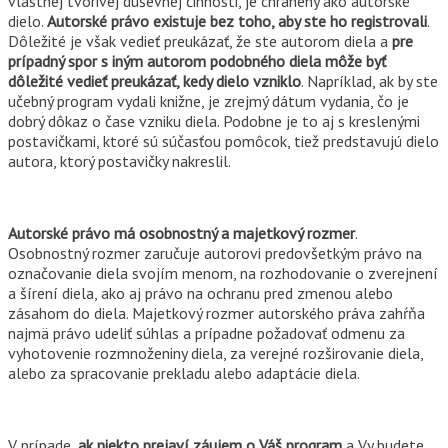
vlastnej tvorivej duševnej činnosti, je chránený ako autorské
dielo.
Autorské právo existuje bez toho, aby ste ho registrovali
.
Dôležité je však vedieť preukázať, že ste autorom diela a
pre
prípadný spor s iným autorom podobného diela môže byť
dôležité vedieť preukázať, kedy dielo vzniklo
. Napríklad, ak by ste
učebný program vydali knižne, je zrejmý dátum vydania, čo je
dobrý dôkaz o čase vzniku diela. Podobne je to aj s kreslenými
postavičkami, ktoré sú súčasťou pomôcok, tiež predstavujú dielo
autora, ktorý postavičky nakreslil.
Autorské právo má osobnostný a majetkový rozmer
.
Osobnostný rozmer zaručuje autorovi predovšetkým právo na
označovanie diela svojím menom, na rozhodovanie o zverejnení
a šírení diela, ako aj právo na ochranu pred zmenou alebo
zásahom do diela. Majetkový rozmer autorského práva zahŕňa
najmä právo udeliť súhlas a prípadne požadovať odmenu za
vyhotovenie rozmnoženiny diela, za verejné rozširovanie diela,
alebo za spracovanie prekladu alebo adaptácie diela.
V prípade,
ak niekto prejaví záujem o Váš program
a Vy budete