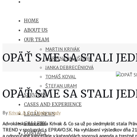
HOME
ABOUT US
OUR TEAM
MARTIN KRIVÁK
OPÄŤ SME SA STALI JE
MARTINA PALUŠKOVÁ
JANKA DEBRECÉNIOVÁ
TOMÁŠ KOVAL
ŠTEFAN URAM
OPÄŤ SME SA STALI JE
SERVICES
CASES AND EXPERIENCE
By
Krivak & Co
Články a rady
LEGAL NEWS
Advokátska kancelária Krivak & Co sa už po siedmykrát stala Práv
GALLERY
TREND v spolupráci s EPRAVO.SK. Na vyhlásení výsledkov dňa 21. 
CONTACT
a odporúčané kancelárie v kategóriách sporová agenda a trestné 