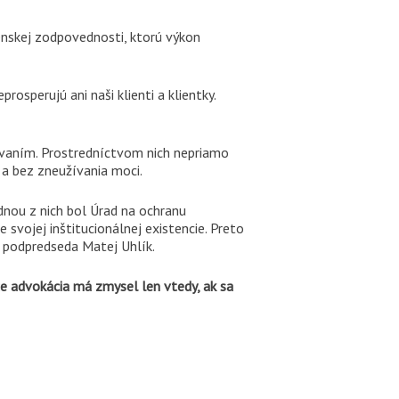
enskej zodpovednosti, ktorú výkon
osperujú ani naši klienti a klientky.
čovaním. Prostredníctvom nich nepriamo
 a bez zneužívania moci.
ednou z nich bol Úrad na ochranu
svojej inštitucionálnej existencie. Preto
o podpredseda Matej Uhlík.
e advokácia má zmysel len vtedy, ak sa