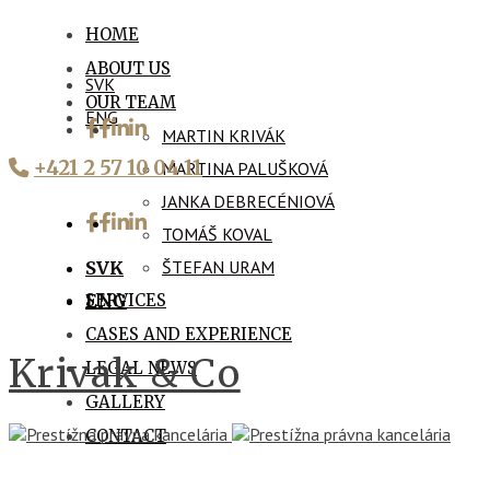
HOME
ABOUT US
SVK
OUR TEAM
ENG
MARTIN KRIVÁK
+421 2 57 10 04 11
MARTINA PALUŠKOVÁ
JANKA DEBRECÉNIOVÁ
TOMÁŠ KOVAL
ŠTEFAN URAM
SVK
SERVICES
ENG
CASES AND EXPERIENCE
Krivak & Co
LEGAL NEWS
GALLERY
CONTACT