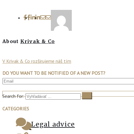
About
Krivak & Co
V Krivak & Co rozširujeme náš tím
DO YOU WANT TO BE NOTIFIED OF A NEW POST?
Search for:
CATEGORIES
Legal advice