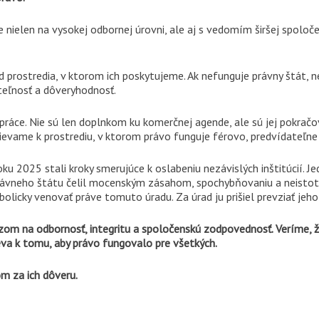
nielen na vysokej odbornej úrovni, ale aj s vedomím širšej spoloč
 prostredia, v ktorom ich poskytujeme. Ak nefunguje právny štát, nepr
teľnosť a dôveryhodnosť.
 práce. Nie sú len doplnkom ku komerčnej agende, ale sú jej pokra
ievame k prostrediu, v ktorom právo funguje férovo, predvídateľne
ku 2025 stali kroky smerujúce k oslabeniu nezávislých inštitúcií. J
rávneho štátu čelil mocenským zásahom, spochybňovaniu a neistote 
olicky venovať práve tomuto úradu. Za úrad ju prišiel prevziať jeh
zom na odbornosť, integritu a spoločenskú zodpovednosť. Veríme, ž
ieva k tomu, aby právo fungovalo pre všetkých.
m za ich dôveru.