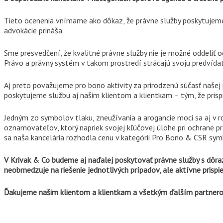
Tieto ocenenia vnímame ako dôkaz, že právne služby poskytujeme 
advokácie prináša.
Sme presvedčení, že kvalitné právne služby nie je možné oddeliť od
Právo a právny systém v takom prostredí strácajú svoju predvída
Aj preto považujeme pro bono aktivity za prirodzenú súčasť našej
poskytujeme službu aj našim klientom a klientkam – tým, že prisp
Jedným zo symbolov tlaku, zneužívania a arogancie moci sa aj v ro
oznamovateľov, ktorý napriek svojej kľúčovej úlohe pri ochrane p
sa naša kancelária rozhodla cenu v kategórii Pro Bono & CSR symb
V Krivak & Co budeme aj naďalej poskytovať právne služby s dôra
neobmedzuje na riešenie jednotlivých prípadov, ale aktívne prisp
Ďakujeme našim klientom a klientkam a všetkým ďalším partnero