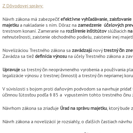
Z Dôvodovej správy:
Návrh zákona má zabezpečiť
efektívne vyhľadávanie, zaisťovanie
majetku
a nakladanie s ním. Dôraz na
zamedzenie účelových prev
trestnom konaní. Zameranie na
rozšírenie inštitútov
slúžiacich
na
nehnuteľnosti, zaistenie obchodného podielu, zaistenie inej majetk
Novelizáciou Trestného zákona sa
zavádzajú
nový
trestný čin zn
Zavádza sa tiež
definícia výnosu
na účely Trestného zákona a zav
Upravuje
sa trestný čin neoprávneného vyrobenia a používania plat
legalizácie výnosu z trestnej činnosti) a trestný čin nepriamej koru
V súvislosti s bojom proti daňovým podvodom sa navrhuje pridať t
účinnou ľútosťou podľa § 85 a vypustením tohto trestného činu 
Návrhom zákona sa zriaďuje
Úrad na správu majetku
, ktorý bude
Návrh zákona a novelizácií je rozsiahly, o ďalších častiach návrh