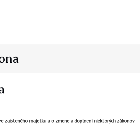
kona
a
ve zaisteného majetku a o zmene a doplnení niektorých zákonov