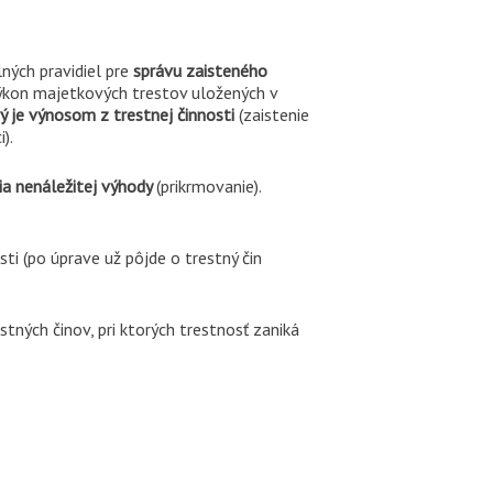
ných pravidiel pre
správu zaisteného
ýkon majetkových trestov uložených v
ý je výnosom z trestnej činnosti
(zaistenie
).
tia nenáležitej výhody
(prikrmovanie).
ti (po úprave už pôjde o trestný čin
ných činov, pri ktorých trestnosť zaniká