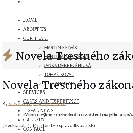
HOME
ABOUT US
OUR TEAM
MARTIN KRIVÁK
Novela Trestného zá
MARTINA PALUŠKOVÁ
JANKA DEBRECÉNIOVÁ
TOMÁŠ KOVAL
Novela Trestného zákon
ŠTEFAN URAM
SERVICES
CASES AND EXPERIENCE
By
Krivak & Co
Legal flash news
LEGAL NEWS
Zákon o výkone rozhodnutia o zaistení majetku a sprá
GALLERY
(Predkladateľ : Ministerstvo spravodlivosti SR)
CONTACT