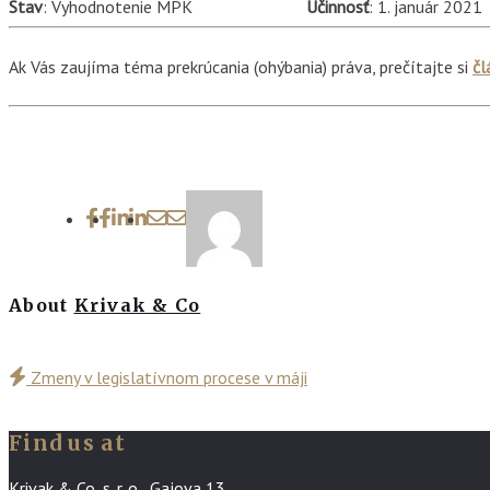
Stav
: Vyhodnotenie MPK
Účinnosť
: 1. január 2021
Ak Vás zaujíma téma prekrúcania (ohýbania) práva, prečítajte si
čl
About
Krivak & Co
Zmeny v legislatívnom procese v máji
Find us at
Krivak & Co, s. r. o., Gajova 13,