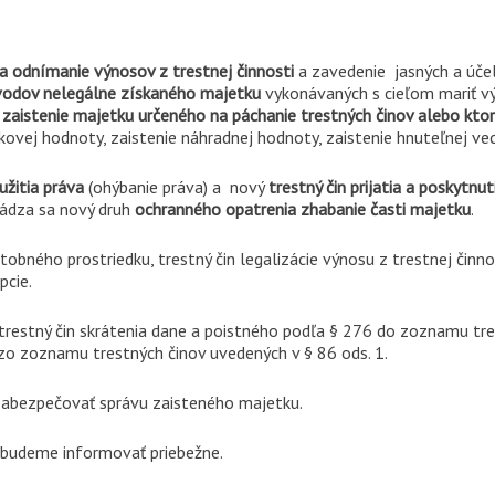
 a odnímanie výnosov z trestnej činnosti
a zavedenie jasných a účel
odov nelegálne získaného majetku
vykonávaných s cieľom mariť v
 zaistenie majetku určeného na páchanie trestných činov alebo ktor
ovej hodnoty, zaistenie náhradnej hodnoty, zaistenie hnuteľnej veci
eužitia práva
(ohýbanie práva) a nový
trestný čin prijatia a poskytnu
ádza sa nový druh
ochranného opatrenia zhabanie časti majetku
.
obného prostriedku, trestný čin legalizácie výnosu z trestnej činnos
pcie.
restný čin skrátenia dane a poistného podľa § 276 do zoznamu trest
zo zoznamu trestných činov uvedených v § 86 ods. 1.
 zabezpečovať správu zaisteného majetku.
u budeme informovať priebežne.