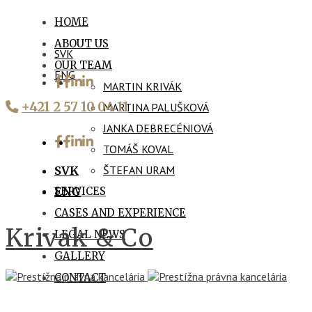
HOME
ABOUT US
SVK
OUR TEAM
ENG
MARTIN KRIVÁK
+421 2 57 10 04 11
MARTINA PALUŠKOVÁ
JANKA DEBRECÉNIOVÁ
TOMÁŠ KOVAL
ŠTEFAN URAM
SVK
SERVICES
ENG
CASES AND EXPERIENCE
Krivak & Co
LEGAL NEWS
GALLERY
CONTACT