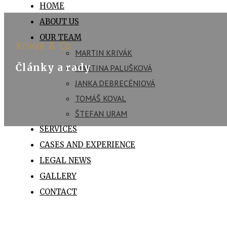
HOME
ABOUT US
OUR TEAM
Krivak & Co
MARTIN KRIVÁK
Články a rady
MARTINA PALUŠKOVÁ
JANKA DEBRECÉNIOVÁ
TOMÁŠ KOVAL
ŠTEFAN URAM
SERVICES
CASES AND EXPERIENCE
LEGAL NEWS
GALLERY
CONTACT