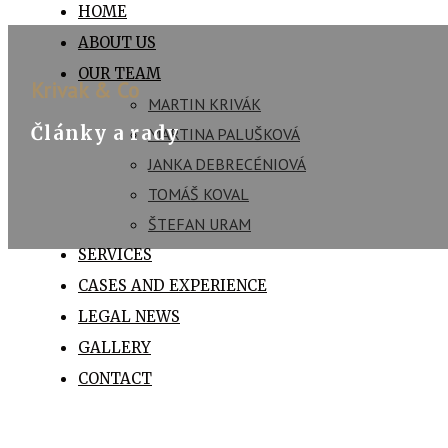
HOME
ABOUT US
OUR TEAM
Krivak & Co
MARTIN KRIVÁK
Články a rady
MARTINA PALUŠKOVÁ
JANKA DEBRECÉNIOVÁ
TOMÁŠ KOVAL
ŠTEFAN URAM
SERVICES
CASES AND EXPERIENCE
LEGAL NEWS
GALLERY
CONTACT