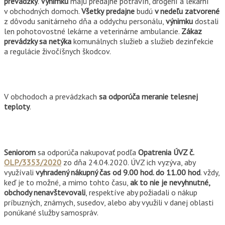
prevádzky
.
Výnimku
majú predajne potravín, drogérií a lekární
v obchodných domoch.
Všetky
predajne
budú
v nedeľu zatvorené
z dôvodu sanitárneho dňa a oddychu personálu,
výnimku
dostali
len pohotovostné lekárne a veterinárne ambulancie.
Zákaz
prevádzky sa netýka
komunálnych služieb a služieb dezinfekcie
a regulácie živočíšnych škodcov.
V obchodoch a prevádzkach
sa odporúča meranie telesnej
teploty
.
Seniorom
sa odporúča nakupovať podľa
Opatrenia ÚVZ č.
OLP/3353/2020
zo dňa 24.04.2020. ÚVZ ich vyzýva, aby
využívali
vyhradený nákupný čas od 9.00 hod. do 11.00 hod
. vždy,
keď je to možné, a mimo tohto času,
ak to nie je nevyhnutné,
obchody nenavštevovali
, respektíve aby požiadali o nákup
príbuzných, známych, susedov, alebo aby využili v danej oblasti
ponúkané služby samospráv.