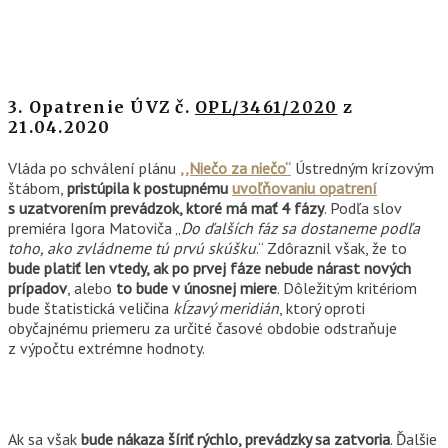
3.
Opatrenie ÚVZ č.
OPL/3461/2020
z
21.04.2020
Vláda po schválení plánu
,,Niečo za niečo“
Ústredným krízovým
štábom,
pristúpila k postupnému
uvoľňovaniu opatrení
s uzatvorením prevádzok, ktoré má mať 4 fázy
. Podľa slov
premiéra Igora Matoviča „
Do ďalších fáz sa dostaneme podľa
toho, ako zvládneme tú prvú skúšku
.“ Zdôraznil však, že to
bude platiť len vtedy, ak po prvej fáze nebude nárast nových
prípadov
, alebo
to bude v
únosnej miere
. Dôležitým kritériom
bude štatistická veličina
kĺzavý meridián
, ktorý oproti
obyčajnému priemeru za určité časové obdobie odstraňuje
z výpočtu extrémne hodnoty.
Ak sa však
bude nákaza šíriť rýchlo, prevádzky sa zatvoria
. Ďalšie