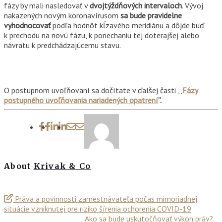
fázy by mali nasledovať v
dvojtýždňových intervaloch
. Vývoj
nakazených novým koronavírusom
sa bude
pravidelne
vyhodnocovať
podľa hodnôt kĺzavého meridiánu a dôjde buď
k prechodu na novú fázu, k ponechaniu tej doterajšej alebo
návratu k predchádzajúcemu stavu.
O postupnom uvoľňovaní sa dočítate v ďalšej časti ,,
Fázy
postupného uvoľňovania nariadených opatrení
“.
About
Krivak & Co
Práva a povinnosti zamestnávateľa počas mimoriadnej
situácie vzniknutej pre riziko šírenia ochorenia COVID-19
Ako sa bude uskutočňovať výkon práv?