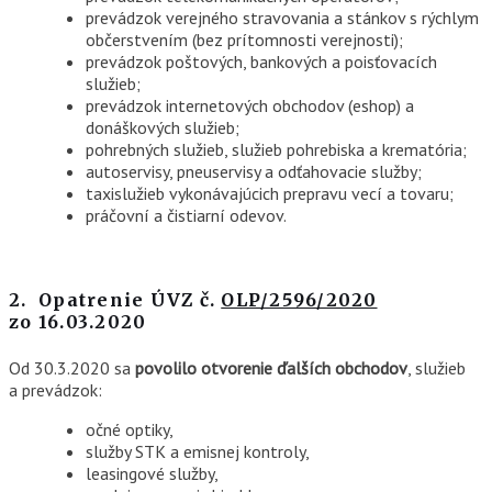
prevádzok verejného stravovania a stánkov s rýchlym
občerstvením (bez prítomnosti verejnosti);
prevádzok poštových, bankových a poisťovacích
služieb;
prevádzok internetových obchodov (eshop) a
donáškových služieb;
pohrebných služieb, služieb pohrebiska a krematória;
autoservisy, pneuservisy a odťahovacie služby;
taxislužieb vykonávajúcich prepravu vecí a tovaru;
práčovní a čistiarní odevov.
2. Opatrenie ÚVZ č.
OLP/2596/2020
zo
16.03.2020
Od 30.3.2020 sa
povolilo
otvorenie ďalších obchodov
, služieb
a prevádzok:
očné optiky,
služby STK a emisnej kontroly,
leasingové služby,