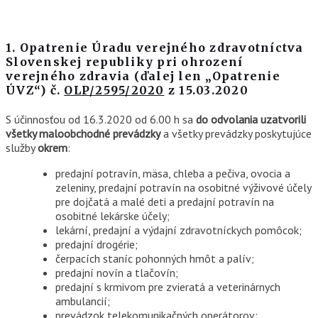
1.
Opatrenie Úradu verejného zdravotníctva
Slovenskej republiky pri ohrození
verejného zdravia
(ďalej len „
Opatrenie
ÚVZ
“)
č.
OLP/2595/2020
z
15.03.2020
S účinnosťou od 16.3.2020 od 6.00 h sa
do odvolania uzatvorili
všetky maloobchodné prevádzky
a všetky prevádzky poskytujúce
služby
okrem
:
predajní potravín, mäsa, chleba a pečiva, ovocia a
zeleniny, predajní potravín na osobitné výživové účely
pre dojčatá a malé deti a predajní potravín na
osobitné lekárske účely;
lekární, predajní a výdajní zdravotníckych pomôcok;
predajní drogérie;
čerpacích staníc pohonných hmôt a palív;
predajní novín a tlačovín;
predajní s krmivom pre zvieratá a veterinárnych
ambulancií;
prevádzok telekomunikačných operátorov;