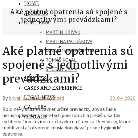
HOME
Aké platné opatrenia sú spojené s
ABOUT US
jednotlivými prevádzkami?
OUR TEAM
MARTIN KRIVÁK
MARTINA PALUŠKOVÁ
Aké platné opatrenia sú
JANKA DEBRECÉNIOVÁ
TOMÁŠ KOVAL
spojené s jednotlivými
ŠTEFAN URAM
prevádzkami?
SERVICES
CASES AND EXPERIENCE
LEGAL NEWS
By
Krivak & Co
Uncategorized
28. 04. 2020
GALLERY
Bolo nevyhnutné uzavrieť určité prevádzky, aby sa ľudia
nesústreďovali v uzavretých priestoroch a predišlo sa tak
CONTACT
rýchlemu šíreniu vírusu z človeka na človeka. Prevádzky, ktoré
mohli zostať otvorené, musia dodržiavať prísne hygienické
opatrenia.