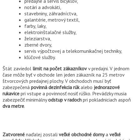
predajne a servis bicyklov,
notári a advokáti,
stavebniny, záhradníctva,
galantérie, metrový textil,
farby, laky,
elektroinštalačné služby,
železiarstva,
zberné dvory,
servis výpočtovej a telekomunikačnej techniky,
kľúčové služby.
Štát zaviedol
limit na počet zákazníkov
v predajni. V jednom
čase môže byť v obchode len jeden zákazník na 25 metrov
štvorcových predajnej plochy. V obchodoch musí byť
zabezpečená
povinná dezinfekcia rúk
alebo
jednorazové
rukavice
pri vstupe a povinnosť nosiť rúško. Prevádzky musia
zabezpečiť minimálny
odstup v radoch
pri pokladniciach aspoň
dva metre
.
Zatvorené
naďalej zostali
veľké obchodné domy
a
veľké