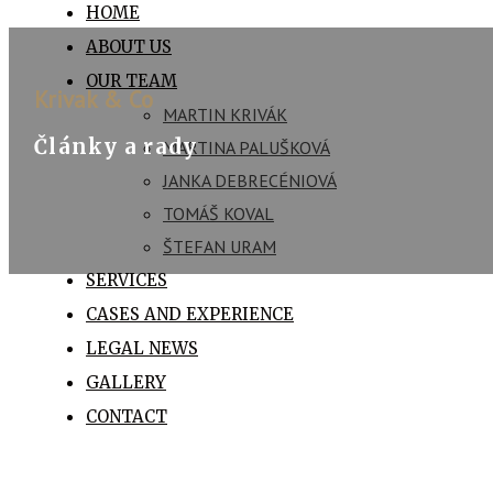
HOME
ABOUT US
OUR TEAM
Krivak & Co
MARTIN KRIVÁK
Články a rady
MARTINA PALUŠKOVÁ
JANKA DEBRECÉNIOVÁ
TOMÁŠ KOVAL
ŠTEFAN URAM
SERVICES
CASES AND EXPERIENCE
LEGAL NEWS
GALLERY
CONTACT