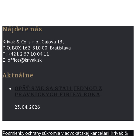
Nájdete nás
Krivak & Co, s. r. o., Gajova 13,
P. O. BOX 162, 810 00 Bratislava
T: +421 2 57 10 04 11
E: office@krivak.sk
Aktuálne
OPÄŤ SME SA STALI JEDNOU Z
PRÁVNICKÝCH FIRIEM ROKA
23. 04. 2026
Podmienky ochrany súkromia v advokátskej kancelárii Krivak &