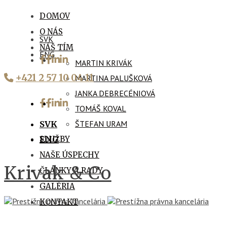
DOMOV
O NÁS
SVK
NÁŠ TÍM
ENG
MARTIN KRIVÁK
+421 2 57 10 04 11
MARTINA PALUŠKOVÁ
JANKA DEBRECÉNIOVÁ
TOMÁŠ KOVAL
ŠTEFAN URAM
SVK
SLUŽBY
ENG
NAŠE ÚSPECHY
Krivak & Co
ČLÁNKY A RADY
GALÉRIA
KONTAKT