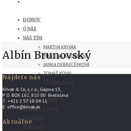
DOMOV
O NÁS
NÁŠ TÍM
MARTIN KRIVÁK
Albín Brunovský
MARTINA PALUŠKOVÁ
JANKA DEBRECÉNIOVÁ
TOMÁŠ KOVAL
Nájdete nás
ŠTEFAN URAM
Krivak & Co, s. r. o., Gajova 13,
SLUŽBY
P. O. BOX 162, 810 00 Bratislava
NAŠE ÚSPECHY
T: +421 2 57 10 04 11
E: office@krivak.sk
ČLÁNKY A RADY
GALÉRIA
Aktuálne
KONTAKT