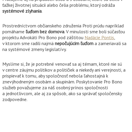
ťažkej životnej situácii alebo čelia problému, ktorý odráža
systémové zlyhania
.
Prostredníctvom občianskeho združenia Proti prúdu napríklad
pomáhame
ľuďom bez domova
. V minulosti sme boli súčasťou
projektu Advokáti Pro Bono pod záštitou
Nadácie Pontis
,
v ktorom sme radili najmä
nepočujúcim
ľuďom
a zameriavali sa
na systémové zmeny legislatívy.
Myslíme si, že je potrebné venovať sa aj témam, ktoré nie sú
v centre záujmu politikov a političiek a niekedy ani verejnosti, a
prispievať k tomu, aby spoločnosť nebola ľahostajná k
znevýhodneným osobám a skupinám. Poskytovanie Pro Bono
služieb považujeme za náš osobný prínos spoločnosti
a jednotlivcom, ale aj za spôsob, ako sa správať spoločensky
zodpovedne.