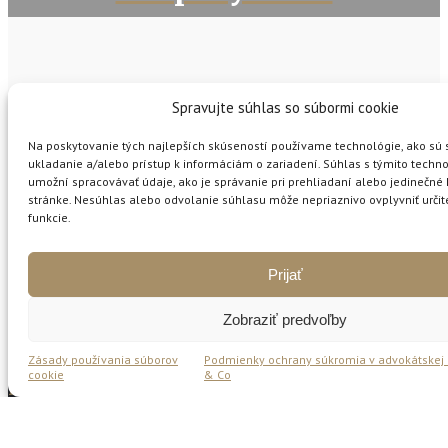
Spravujte súhlas so súbormi cookie
Na poskytovanie tých najlepších skúseností používame technológie, ako sú 
ukladanie a/alebo prístup k informáciám o zariadení. Súhlas s týmito tech
umožní spracovávať údaje, ako je správanie pri prehliadaní alebo jedinečné I
stránke. Nesúhlas alebo odvolanie súhlasu môže nepriaznivo ovplyvniť určité
funkcie.
Prijať
Zobraziť predvoľby
Zásady používania súborov
Podmienky ochrany súkromia v advokátskej k
cookie
& Co
Nájdete nás
Krivak & Co, s. r. o., Gajova 13,