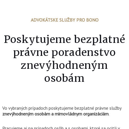
ADVOKÁTSKE SLUŽBY PRO BONO
Poskytujeme bezplatné
právne poradenstvo
znevýhodneným
osobám
Vo vybraných prípadoch poskytujeme bezplatné právne služby
znevýhodneným osobám
a mimovládnym organizáciám
.
Pracujeme aj na prípadoch osôb a s osobami, ktoré sa ocitli v