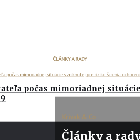
ČLÁNKY A RADY
ateľa počas mimoriadnej situácie
19
Krivak & Co
Články a rad