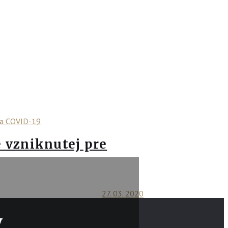
 vzniknutej pre
27. 03. 2020
y