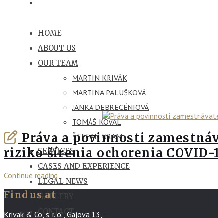
HOME
ABOUT US
OUR TEAM
MARTIN KRIVÁK
MARTINA PALUŠKOVÁ
JANKA DEBRECÉNIOVÁ
TOMÁŠ KOVAL
Práva a povinnosti zamestnáv
ŠTEFAN URAM
riziko šírenia ochorenia COVID-
SERVICES
CASES AND EXPERIENCE
Continue reading
LEGAL NEWS
Find us at
GALLERY
CONTACT
Krivak & Co, s. r. o., Gajova 13,