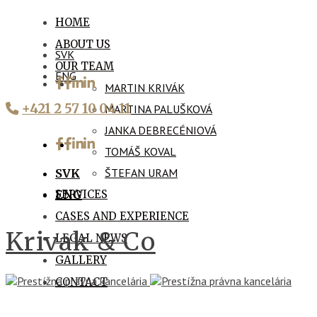
HOME
ABOUT US
SVK
OUR TEAM
ENG
MARTIN KRIVÁK
+421 2 57 10 04 11
MARTINA PALUŠKOVÁ
JANKA DEBRECÉNIOVÁ
TOMÁŠ KOVAL
ŠTEFAN URAM
SVK
SERVICES
ENG
CASES AND EXPERIENCE
Krivak & Co
LEGAL NEWS
GALLERY
CONTACT